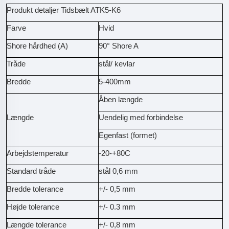
Produkt detaljer Tidsbælt ATK5-K6
Farve
Hvid
Shore hårdhed (A)
90° Shore A
Tråde
stål/ kevlar
Bredde
5-400mm
Åben længde
Længde
Uendelig med forbindelse
Egenfast (formet)
Arbejdstemperatur
-20-+80C
Standard tråde
stål 0,6 mm
Bredde tolerance
+/- 0,5 mm
Højde tolerance
+/- 0.3 mm
Længde tolerance
+/- 0,8 mm