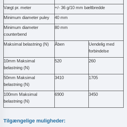
Vægt pr. meter
+/- 36 g/10 mm bæltbredde
Minimum diameter puley
40 mm
Minimum diameter
80 mm
counterbend
Maksimal belastning (N)
Åben
Uendelig med
forbindelse
10mm Maksimal
520
260
belastning (N)
50mm Maksimal
3410
1705
belastning (N)
100mm Maksimal
6900
3450
belastning (N)
Tilgængelige muligheder: