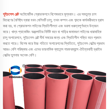
সুইচলেস বেল্ট
অটোমেটিক প্রোডাকশনে বিশেষভাবে মূল্যবান। এর সমতুল্য চাপ
বিতরণের বৈশিষ্ট্য দ্বারা যখন মেশিনটি চালু, তখন কম্পন এবং শব্দকে কার্যকরীভাবে হ্রাস
করা হয়, যা প্রোডাকশন লাইনের স্থিতিশীলতা এবং ভরসা গুরুত্বপূর্ণভাবে উন্নয়ন
করে। খাদ্য প্যাকেজিং যন্ত্রপাতির নির্দিষ্ট বহন বা গাড়ির জমাকরণ লাইনের ধারাবাহিক
চালু অপারেশনে, সুইচলেস বেল্ট দীর্ঘ সময়ের জন্য এবং স্থিতিশীল শক্তি বহন প্রদান
করতে পারে। বিশেষ করে উচ্চ গতিতে অপারেশনের স্থিতিতে, সুইচলেস বেল্টের প্রভাব
আরও বেশি পরিষ্কার এবং এদের ডায়নামিক ব্যালেন্স পারফরম্যান্স ঐতিহ্যবাহী ড্রাইভ
বেল্টের তুলনায় অনেক বেশি।