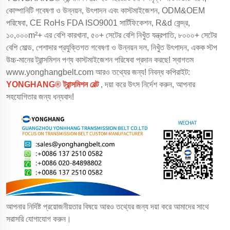
কোম্পানিটি গবেষণা ও উন্নয়ন, উৎপাদন এবং কাস্টমাইজেশন, ODM&OEM
পরিষেবা, CE RoHs FDA ISO9001 সার্টিফিকেশন, R&d কেন্দ্র,
১০,০০০m²+ এর বেশি কারখানা, ৫০+ সেটের বেশি নিখুঁত যন্ত্রপাতি, ৮০০০+ সেটের
বেশি মোল্ড, পেশাদার প্রযুক্তিগত গবেষণা ও উন্নয়ন দল, নিখুঁত উৎপাদন, একক স্টপ
উচ্চ-মানের ট্রান্সমিশন পণ্য কাস্টমাইজেশন পরিষেবা প্রদান করছে! স্বাগতম
www.yonghangbelt.com
আরও তথ্যের জন্য! নিবন্ধ কপিরাইট:
YONGHANG® ট্রান্সমিশন বেল্ট
, দয়া করে উৎস নির্দেশ করুন, আপনার
সহযোগিতার জন্য ধন্যবাদ!
আপনার নির্দিষ্ট প্রয়োজনীয়তার বিষয়ে আরও তথ্যের জন্য দয়া করে আমাদের সাথে
সরাসরি যোগাযোগ করুন।