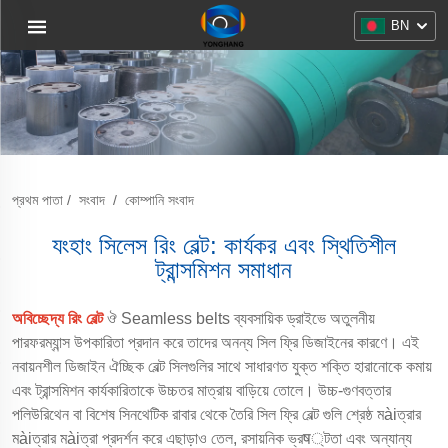
BN
প্রথম পাতা
/
সংবাদ
/
কোম্পানি সংবাদ
যংহাং সিলেস রিং বেল্ট: কার্যকর এবং স্থিতিশীল
ট্রান্সমিশন সমাধান
অবিচ্ছেদ্য রিং বেল্ট
ঔ Seamless belts ব্যবসায়িক ড্রাইভে অতুলনীয়
পারফরম্যান্স উপকারিতা প্রদান করে তাদের অনন্য সিল ফ্রি ডিজাইনের কারণে। এই
নবায়নশীল ডিজাইন ঐচ্ছিক বেল্ট সিলগুলির সাথে সাধারণত যুক্ত শক্তি হারানোকে কমায়
এবং ট্রান্সমিশন কার্যকারিতাকে উচ্চতর মাত্রায় বাড়িয়ে তোলে। উচ্চ-গুণবত্তার
পলিউরিথেন বা বিশেষ সিনথেটিক রাবার থেকে তৈরি সিল ফ্রি বেল্ট গুলি শ্রেষ্ঠ মàiত্রার
মàiত্রার মàiত্রা প্রদর্শন করে এছাড়াও তেল, রসায়নিক ভ্রष্টতা এবং অন্যান্য