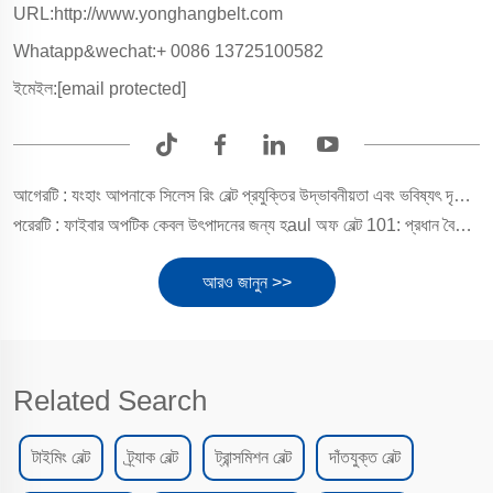
URL:http://www.yonghangbelt.com
Whatapp&wechat:+ 0086 13725100582
ইমেইল:
[email protected]
আগেরটি :
যংহাং আপনাকে সিলেস রিং বেল্ট প্রযুক্তির উদ্ভাবনীয়তা এবং ভবিষ্যৎ দৃষ্টি নিয়ে কথা বলে
পরেরটি :
ফাইবার অপটিক কেবল উৎপাদনের জন্য হaul অফ বেল্ট 101: প্রধান বৈশিষ্ট্য
আরও জানুন >>
Related Search
টাইমিং বেল্ট
ট্র্যাক বেল্ট
ট্রান্সমিশন বেল্ট
দাঁতযুক্ত বেল্ট