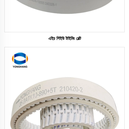
এইচ পিইউ টাইমিং বেল্ট