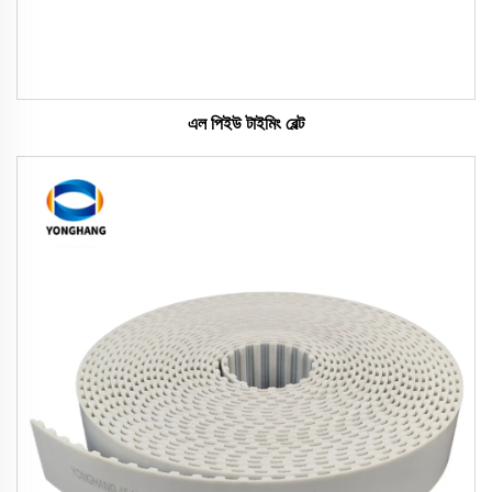
এল পিইউ টাইমিং বেল্ট