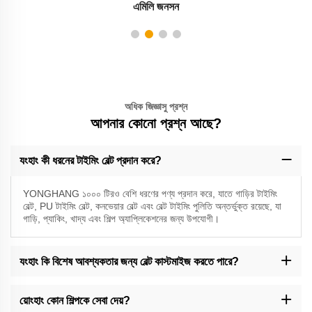
এমিলি জনসন
অধিক জিজ্ঞাসু প্রশ্ন
আপনার কোনো প্রশ্ন আছে?
যংহাং কী ধরনের টাইমিং বেল্ট প্রদান করে?
YONGHANG ১০০০ টিরও বেশি ধরণের পণ্য প্রদান করে, যাতে গাড়ির টাইমিং
বেল্ট, PU টাইমিং বেল্ট, কনভেয়ার বেল্ট এবং বেল্ট টাইমিং পুলিতি অন্তর্ভুক্ত রয়েছে, যা
গাড়ি, প্যাকিং, খাদ্য এবং শিল্প অ্যাপ্লিকেশনের জন্য উপযোগী।
যংহাং কি বিশেষ আবশ্যকতার জন্য বেল্ট কাস্টমাইজ করতে পারে?
হ্যাঁ, আমরা সম্পূর্ণ কাস্টমাইজেশন প্রদান করি, যাতে কোটিং, গ্রুভ, ছেদ এবং মাত্রা
অন্তর্ভুক্ত রয়েছে, CNC মেশিনিং, জল জেট কাটিং এবং উন্নত কোটিং প্রযুক্তি ব্যবহার
য়োংহাং কোন শিল্পকে সেবা দেয়?
করে।