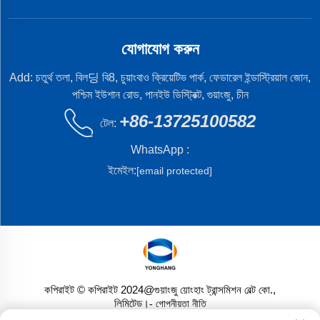
যোগাযোগ করুন
Add: চতুর্থ তলা, বিল딩 বি8, চুয়াংবাও ক্রিয়েটিভ পার্ক, ফেডারেল ইন্ডাস্ট্রিয়াল জোন,
পশ্চিম ইউশান রোড, পানইউ ডিস্ট্রিক্ট, গুয়াংজু, চীন
+86-13725100582
টেল:
WhatsApp :
ইমেইল:
[email protected]
কপিরাইট © কপিরাইট 2024@গুয়াংজু য়োংহাং ট্রান্সমিশন বেল্ট কো.,
লিমিটেড।
- গোপনীয়তা নীতি