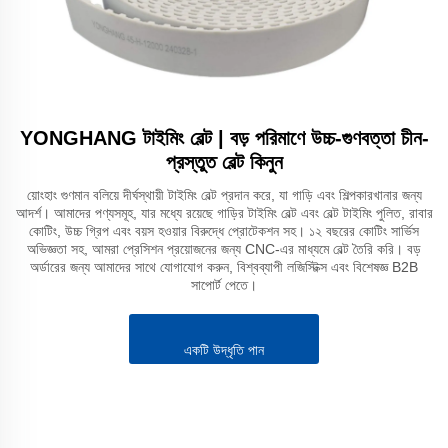
YONGHANG টাইমিং বেল্ট | বড় পরিমাণে উচ্চ-গুণবত্তা চীন-
প্রস্তুত বেল্ট কিনুন
য়োংহাং গুণমান বলিয়ে দীর্ঘস্থায়ী টাইমিং বেল্ট প্রদান করে, যা গাড়ি এবং শিল্পকারখানার জন্য
আদর্শ। আমাদের পণ্যসমূহ, যার মধ্যে রয়েছে গাড়ির টাইমিং বেল্ট এবং বেল্ট টাইমিং পুলিত, রাবার
কোটিং, উচ্চ গ্রিপ এবং বয়স হওয়ার বিরুদ্ধে প্রোটেকশন সহ। ১২ বছরের কোটিং সার্ভিস
অভিজ্ঞতা সহ, আমরা প্রেসিশন প্রয়োজনের জন্য CNC-এর মাধ্যমে বেল্ট তৈরি করি। বড়
অর্ডারের জন্য আমাদের সাথে যোগাযোগ করুন, বিশ্বব্যাপী লজিস্টিক্স এবং বিশেষজ্ঞ B2B
সাপোর্ট পেতে।
একটি উদ্ধৃতি পান