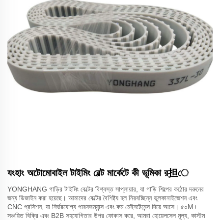
যংহাং অটোমোবাইল টাইমিং বেল্ট মার্কেটে কী ভূমিকা র担ে
YONGHANG গাড়ির টাইমিং বেল্টের বিশ্বস্ত সাপ্লায়ার, যা গাড়ি শিল্পের কঠোর দরুনের
জন্য ডিজাইন করা হয়েছে। আমাদের বেল্টের বৈশিষ্ট্য হল নিরবচ্ছিন্ন ভুলকানাইজেশন এবং
CNC প্রসিশন, যা নির্ভরযোগ্য পারফরম্যান্স এবং কম মেইনটেনেন্স দিয়ে আসে। ৫০M+
সঞ্চয়িত বিক্রি এবং B2B সহযোগিতার উপর ফোকাস করে, আমরা হোয়েলসেল মূল্য, কাস্টম