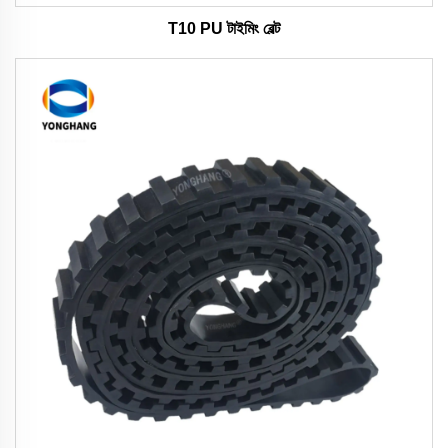
T10 PU টাইমিং বেল্ট