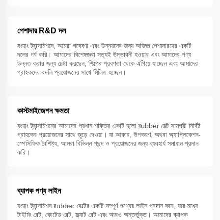
পেশাদার R&D দল
যংহাং ট্রান্সমিশনে, আমরা গবেষণা এবং উন্নয়নের জন্য অভিজ্ঞ পেশাদারদের একটি
দলের গর্ব করি। আমাদের বিশেষজ্ঞরা সত্যই উদ্ভাবনী হওয়ার এবং আমাদের পণ্য
উন্নত করার জন্য চেষ্টা করছেন, শিল্পের প্রবণতা থেকে এগিয়ে যাচ্ছেন এবং আমাদের
গ্রাহকদের বদলি প্রয়োজনের সাথে মিলিত হচ্ছেন।
কাস্টমাইজেশন ক্ষমতা
যংহাং ট্রান্সমিশনের আমাদের প্রধান শক্তির একটি হলো রubber বেল্ট সামগ্রী নির্দিষ্ট
গ্রাহকের প্রয়োজনের সাথে জুড়ে দেওয়া। যা আকার, উপকরণ, অথবা অ্যাপ্লিকেশন-
স্পেসিফিক বৈশিষ্ট্য, আমরা বিভিন্ন পছন্দ ও প্রয়োজনের জন্য ব্যবহার্য সমাধান প্রদান
করি।
ব্যাপক পণ্য লাইন
যংহাং ট্রান্সমিশন রubber বেল্টের একটি সম্পূর্ণ পণ্যের লাইন প্রদান করে, যার মধ্যে
টাইমিং বেল্ট, কোটেড বেল্ট, ফ্ল্যাট বেল্ট এবং আরও অন্তর্ভুক্ত। আমাদের ব্যাপক