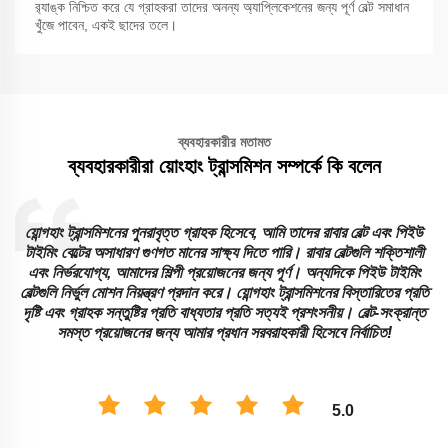
র‍্যাঙ্ক নিশ্চিত করে যে গ্রাহকরা তাদের অনন্য অ্যাপ্লিকেশনের জন্য পূর্ণ বেল্ট সমাধান
খুঁজে পাবেন, একই ছাদের তলে।
ব্যবহারকারীর মতামত
ব্যবহারকারীরা য়োংহাং ট্রান্সমিশন সম্পর্কে কি বলেন
য়োন্গহাং ট্রান্সমিশনের পুনরাবৃত্ত গ্রাহক হিসেবে, আমি তাদের রাবার বেল্ট এবং পিইউ
টাইমিং বেল্টের অসাধারণ গুণগত মানের সাক্ষ্য দিতে পারি। রাবার বেল্টগুলি শক্তিশালী
এবং নির্ভরযোগ্য, আমাদের শিল্পী প্রয়োজনের জন্য পূর্ণ। অন্যদিকে পিইউ টাইমিং
বেল্টগুলি নির্ভুল মোশন নিয়ন্ত্রণ প্রদান করে। য়োন্গহাং ট্রান্সমিশনের বিস্তারিতের প্রতি
ে
দৃষ্টি এবং গ্রাহক সন্তুষ্টির প্রতি বাধ্যতার প্রতি সত্যই প্রশংসনীয়। বেল্ট-সংক্রান্ত
সমস্ত প্রয়োজনের জন্য আমার প্রধান সরবরাহকারী হিসেবে নির্বাচিত!
5.0