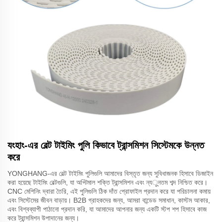
যংহাং-এর বেল্ট টাইমিং পুলি কিভাবে ট্রান্সমিশন সিস্টেমকে উন্নত
করে
YONGHANG-এর বেল্ট টাইমিং পুলিগুলি আমাদের বিস্তৃত জন্য সুবিধাজনক হিসাবে ডিজাইন
করা হয়েছে টাইমিং বেল্টগুলি, যা অপ্টিমাল শক্তি ট্রান্সমিশন এবং ন্যूনতম শব্দ নিশ্চিত করে।
CNC মেশিনিং দ্বারা তৈরি, এই পুলিগুলি ঠিক দাঁত প্রোফাইল প্রদান করে যা পরিচালনা কমায়
এবং সিস্টেমের জীবন বাড়ায়। B2B গ্রাহকদের জন্য, আমরা বান্ডেড সমাধান, কাস্টম আকার,
এবং বিশ্বব্যাপী পাঠানো প্রদান করি, যা আমাদের আপনার জন্য একটি স্টপ শপ হিসাবে কাজ
করে ট্রান্সমিশন উপাদানের জন্য।