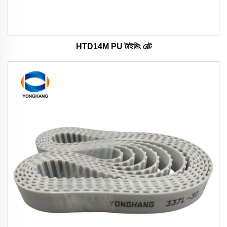
HTD14M PU টাইমিং বেল্ট