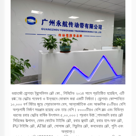
গুয়াংজৌ য়োন্গহাং ট্রান্সমিশন বেল্ট কো., লিমিটেড ২০১৪ সালে প্রতিষ্ঠিত হয়েছিল, এটি
রबার বেল্টের গবেষণা ও উন্নয়নে ফোকাস করা একটি নির্মাতা। য়োন্গহাং কোম্পানিতে
১০,০০০ বর্গ মিটার জুড়ে প্রোডাকশন বেস, আন্তর্জাতিক এবং আঞ্চলিক ৫০টিরও বেশি
অগ্রগামী নির্মাণ সরঞ্জাম রয়েছে এবং তার বেশি। ৮০০০টিরও বেশি মল্ড এবং বিভিন্ন
ধরনের রবার বেল্টের বার্ষিক উৎপাদন ৫,০০,০০০। প্রধান উत্পাদনগুলি রবার বেল্ট
সিরিজের উত্পাদন, যেমন কোটেড টাইমিং বেল্ট, রবার ফ্ল্যাট বেল্ট, রবার হাল-অফ বেল্ট,
PU টাইমিং বেল্ট, ATM বেল্ট, সোসাজ বেল্ট, প্রিন্টার বেল্ট, কনভেয়ার বেল্ট, পুলি এবং
অন্যান্য।