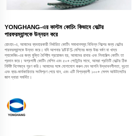
YONGHANG-এর কাস্টম কোচিং কিভাবে বেল্টের
পারফরম্যান্সকে উন্নয়ন করে
য়োংহাং-এ, আমাদের ব্যবহারকারী নির্ধারিত কোটিং সমাধানসমূহ বিভিন্ন শিল্পের জন্য বেল্টের
পারফরম্যান্সকে উন্নত করে। যদি আপনার VFFS মেশিনের জন্য উচ্চ ঘর্ষণ বা খাদ্য
প্যাকেজিং-এর জন্য মুক্তি বৈশিষ্ট্য প্রয়োজন হয়, আমাদের রাবার এবং লিনাটেক্স কোটিং তা
প্রদান করে। অগ্রগামী কোটিং মেশিন এবং ৫০+ পেটেন্টের সাথে, আমরা প্রতিটি বেল্টের ঠিক
নির্দিষ্ট বিশেষত্ব পূরণ করি। আমাদের সঙ্গে যোগাযোগ করুন যেন আপনি উদ্ভাবনশীলতা, দৃঢ়তা
এবং ব্যয়-কার্যকারিতার সংমিশ্রণ পেয়ে যান, এবং এটি বিশ্বব্যাপী ১০০+ সেলস আউটলেটের
জাল দ্বারা সমর্থিত।