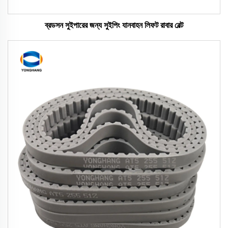
ব্রডসন সুইপারের জন্য সুইপিং যানবাহন লিফট রাবার বেল্ট