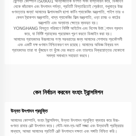
য়োন্গহাং কোম্পানি IS09001 আন্তর্জাতিক গুণগত সনদ বাস্তবায়ন করে, ডিজাইন
থেকে কাঁচামাল এবং উৎপাদন পর্যন্ত, প্রতিটি বিস্তারিতেই শ্রেষ্ঠতা, শুধুমাত্র উচ্চ
গুণবত্তার জন্য! আমাদের উত্পাদনগুলি ছাপা কার্টন প্যাকেজিং যন্ত্রপাতি, পাইপ তার ও
কেবল ট্রাকশন যন্ত্রপাতি, খাদ্য প্যাকেজিং ফিল্ম যন্ত্রপাতি, ওড়া চামচ ও কাঠের
যন্ত্রপাতি এবং অন্যান্য ক্ষেত্রে ব্যবহৃত হয়।
YONGHANG বিস্তৃত পরিমাণে নির্দিষ্ট আইটেম এবং বিশেষ উत্পাদন প্রদান
করে, যা নির্দিষ্ট গ্রাহকের প্রয়োজন পূরণ করতে ডিজাইন করা হয়।
আমাদের গ্রাহকদের উচ্চমানের পণ্য সরবরাহের জন্য আমাদের পেশাদার প্রকৌশলী
এবং একটি দক্ষ গুণমান নিশ্চিতকরণ দল রয়েছে। আমাদের অভিজ্ঞ বিক্রয় দল
গ্রাহকদের তারা যা খুঁজছেন তা খুঁজে বের করতে এবং তারপরে বিক্রয়োত্তর যেকোনো
সমস্যা সমাধানে সহায়তা করবে।
কেন নির্বাচন করবেন যংহাং ট্রান্সমিশন
উন্নত উৎপাদন প্রযুক্তি
আমাদের কোম্পানি, যংহাং ট্রান্সমিশন, উন্নত উৎপাদন প্রযুক্তি ব্যবহার করে উচ্চ-
গুণবত রাবার বেল্ট উৎপাদন করে। স্টেট-অফ-দ্য-আর্ট সজ্জা এবং উদ্ভাবনী প্রক্রিয়ার
মাধ্যমে, আমরা আমাদের প্রতিটি বেল্ট উৎপাদনে দক্ষতা এবং সঙ্গতি নিশ্চিত করি।