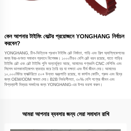
কেন আপনার টাইমিং বেল্টের প্রয়োজনে YONGHANG নির্বাচন
করবেন?
YONGHANG, চীন-ভিত্তিক প্রধান টাইমিং বেল্ট নির্মাতা, গাড়ি এবং শিল্প অ্যাপ্লিকেশনের
জন্য উচ্চ-গুণবত সমাধান প্রদানে বিশেষজ্ঞ। ১০০০টিরও বেশি বেল্ট ধরন রয়েছে, যাতে গাড়ির
টাইমিং বেল্ট এবং বেল্ট টাইমিং পুলি অন্তর্ভুক্ত আছে, আমাদের পণ্যগুলি CNC মেশিনিং এবং
সিলেস ভালকানাইজেশন ব্যবহার করে তৈরি হয় যা দক্ষতা এবং দীর্ঘ জীবন দেয়। আমাদের
১০,০০০মিটার ফ্যাক্টরিতে ৫০+ উন্নত যন্ত্রপাতি রয়েছে, যা কাস্টম কোটিং, গ্রুভ এবং ছিদ্র
জন্য OEM/ODM ক্ষমতা দেয়। B2B নির্ভরশীলতা, ৩০% বেশি পণ্যের জীবন এবং
বিশ্বব্যাপী বিক্রয় সমর্থনের জন্য YONGHANG-এর উপর ভরসা করুন।
আমরা আপনার ব্যবসার জন্য সেরা সমাধান রাখি