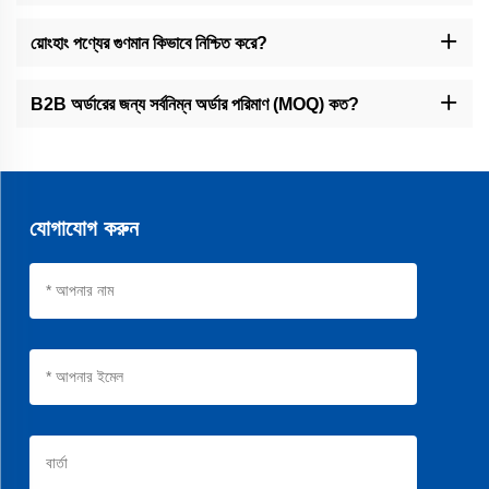
আমরা গাড়ি, মুদ্রণ প্যাকেজিং, খাদ্য প্রক্রিয়াকরণ, পাইপ/কেবল তৈরি এবং অর্থনৈতিক
প্রেসিশন উপকরণের জন্য বিশ্বব্যাপী B2B ক্লায়েন্টদের সেবা করি।
য়োংহাং পণ্যের গুণমান কিভাবে নিশ্চিত করে?
আমাদের ১০,০০০ বর্গ মিটার কারখানায় ৫০+ উন্নত যন্ত্রপাতি, অটোমেটিক ভালকানাইজেশন
এবং সख্যবাদী পরীক্ষা ব্যবহার করা হয় যাতে শুদ্ধতা, দৈর্ঘ্য এবং গড় চেয়ে ৩০% বেশি
B2B অর্ডারের জন্য সর্বনিম্ন অর্ডার পরিমাণ (MOQ) কত?
জীবনকাল গ্যারান্টি দেওয়া যায়।
MOQ পণ্য অনুযায়ী পরিবর্তিত হয়, কিন্তু আমরা ছোট ট্রায়াল এবং বৃহৎ অর্ডার উভয়ই সমর্থন
করি। ব্যক্তিগত অফার জন্য আমাদের সেলস দলের সাথে যোগাযোগ করুন।
যোগাযোগ করুন