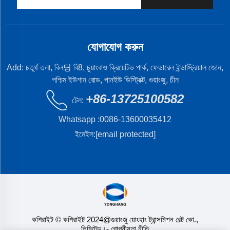
যোগাযোগ করুন
Add: চতুর্থ তলা, বিল딩 বি8, চুয়াংবাও ক্রিয়েটিভ পার্ক, ফেডারেল ইন্ডাস্ট্রিয়াল জোন,
পশ্চিম ইউশান রোড, পানইউ ডিস্ট্রিক্ট, গুয়াংজু, চীন
+86-13725100582
টেল:
Whatsapp :
0086-13600035412
ইমেইল:
[email protected]
কপিরাইট © কপিরাইট 2024@গুয়াংজু য়োংহাং ট্রান্সমিশন বেল্ট কো.,
লিমিটেড।
- গোপনীয়তা নীতি