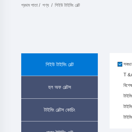
প্রথম পাতা
/
পণ্য
/
পিইউ টাইমিং বেল্ট
পিইউ টাইমিং বেল্ট
সবগু
T &
বিশেষ
হল অফ বেল্টস
টাইমি
টাইমিং
টাইমিং বেল্টস কোচিং
টাইমি