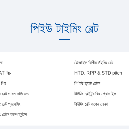
পিইউ টাইমিং বেল্ট
লো
টেক্সটাইল শিল্পীয় টাইমিং বেল্ট
AT পিচ
HTD, RPP & STD pitch
 পিচ
পি ইউ ফ্ল্যাট বেল্টস
ং বেল্ট ডাবল সাইডেড
টাইমিং বেল্ট ট্র্যাকিং প্রোফাইল
 বেল্ট প্রসেসিং
টাইমিং বেল্ট ওপেন লেনথ
ং বেল্টস কম্পোনেন্টস