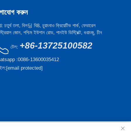
গাযোগ করুন
 চতুর্থ তলা, বিল딩 বি8, চুয়াংবাও ক্রিয়েটিভ পার্ক, ফেডারেল
াস্ট্রিয়াল জোন, পশ্চিম ইউশান রোড, পানইউ ডিস্ট্রিক্ট, গুয়াংজু, চীন
+86-13725100582
টেল:
atsapp :
0086-13600035412
ইল:
[email protected]