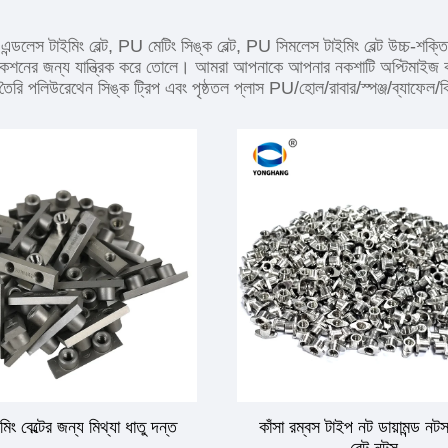
্ডলেস টাইমিং বেল্ট, PU মেটিং সিঙ্ক বেল্ট, PU সিমলেস টাইমিং বেল্ট উচ্চ-শক্
্লিকেশনের জন্য যান্ত্রিক করে তোলে। আমরা আপনাকে আপনার নকশাটি অপ্টিমাইজ ক
-তৈরি পলিউরেথেন সিঙ্ক ট্রিপ এবং পৃষ্ঠতল প্লাস PU/হোল/রাবার/স্পঞ্জ/ব্যাফেল/ক্ল
িং বেল্টের জন্য মিথ্যা ধাতু দন্ত
কাঁসা রম্বস টাইপ নট ডায়ামন্ড নট