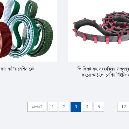
কাচ কাটার মেশিন বেল্ট
ভি ক্লিট সহ স্বয়ংক্রিয় উল্লম্ব
কাচের আঠালো মেশিন টাইমিং বে
আগেরটি
1
2
3
4
5
...
12