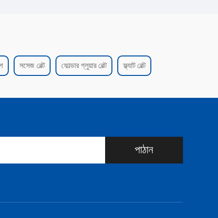
েপ
সসেজ বেল্ট
ফোল্ডার গ্লুয়ার বেল্ট
ফ্ল্যাট বেল্ট
পাঠান