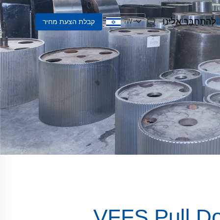
ם
לְהִתְחַבֵּר אֵלֵינוּ
קבלת הצעת מחיר
IW
ת לבחירת רצועת מכונת VFFS Pull Down