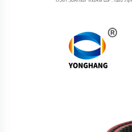
מוצר. עם גואנגזו יונגהאנג, תוכלו