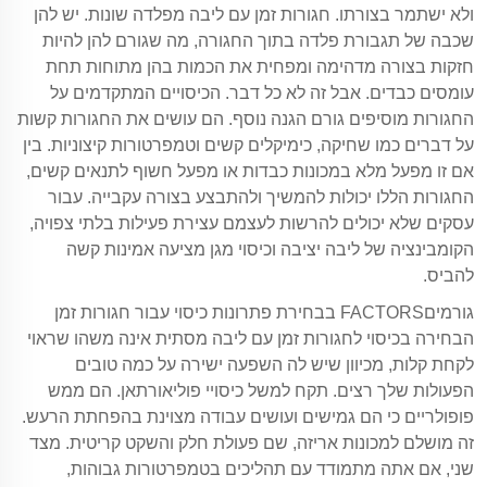
ולא ישתמר בצורתו. חגורות זמן עם ליבה מפלדה שונות. יש להן
שכבה של תגבורת פלדה בתוך החגורה, מה שגורם להן להיות
חזקות בצורה מדהימה ומפחית את הכמות בהן מתוחות תחת
עומסים כבדים. אבל זה לא כל דבר. הכיסויים המתקדמים על
החגורות מוסיפים גורם הגנה נוסף. הם עושים את החגורות קשות
על דברים כמו שחיקה, כימיקלים קשים וטמפרטורות קיצוניות. בין
אם זו מפעל מלא במכונות כבדות או מפעל חשוף לתנאים קשים,
החגורות הללו יכולות להמשיך ולהתבצע בצורה עקבייה. עבור
עסקים שלא יכולים להרשות לעצמם עצירת פעילות בלתי צפויה,
הקומבינציה של ליבה יציבה וכיסוי מגן מציעה אמינות קשה
להביס.
גורמיםFACTORS בבחירת פתרונות כיסוי עבור חגורות זמן
הבחירה בכיסוי לחגורות זמן עם ליבה מסתית אינה משהו שראוי
לקחת קלות, מכיוון שיש לה השפעה ישירה על כמה טובים
הפעולות שלך רצים. תקח למשל כיסויי פוליאורתאן. הם ממש
פופולריים כי הם גמישים ועושים עבודה מצוינת בהפחתת הרעש.
זה מושלם למכונות אריזה, שם פעולת חלק והשקט קריטית. מצד
שני, אם אתה מתמודד עם תהליכים בטמפרטורות גבוהות,