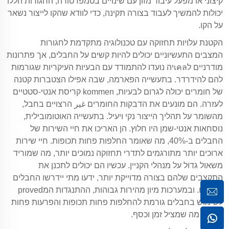
קיצוני או מפעל עיבוד מזון עם שינויים בטמפרטורה, החגורות הללו
יכולות להמשיך לעבוד בצורה תקינה, כדי לוודא שהקו לייצור נשאר
על הקו.
הקטנת עלויות תחזוקה עם טכנולוגיה מתקדמת לחגורות
המצבים התעשיוניים יכולים להיות קשים על החבלים, אך פתרונות
מודרניים לเคลיה נועדו להתמודד עם הבעיות העיקריות שגורמות
להם להידרדר. בתעשייה הפארמה, שבה אפילו הצטברות קטנה
של חומרים יכולה לגרום לבעיות, kommen קריסת אנטי-סטטיים
לעזרה. הם מונעים את הדבקות החומרים غير הרצויים בחבל,
מהשומר על תהליך הייצור נקי ויעיל. בתעשייה האוטומובילית,
נוסחאות אנטי-שמן היו חלוץ. הן האריכו את חיי השירות של
החבלים ב-40%, מה שאומר החלפות פחות תכופות. חיי שירות
ארוכים יותר מתורגמים לתדרי תחזוקה נמוכים יותר, מה שמוריד
משאול גדול על מנהלי הקניין. עכשיו הם יכולים לתכנן את
התקצבים שלהם בצורה מדוייקת יותר, ידעו מתי יידרשו החבלים
לביטוח. ובמערכות מיון מהירות גבוהות, ההתנגדות המproved
לשימוש בחבלים גורמת להחלפות פחות תכופות והפרעות פחות
לייצור, מה שמציל זמן וכסף.