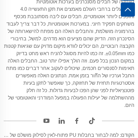
העתקה של חבלים מסנכרנים בערכות אוטומטיות
כשמפעלים ברחבי העולם מאמצים את תקן התעשייה 4.0
והופכים ליותר אוטומטיים, חבלים עם ליבה מסתובבת מכסף
משחקים תפקיד חיוני. במערכות אוטומטיות, כל דבר צריך לעבוד
בהרמוניה מושלמת, והחבלים האלה הם מפתח להישארותה של
הסינכרון הזה. הדיוק שהם מציעים הוא מדהים. למשל, בחיבורי
הקבצה רובוטיים, הם יכולים לוודא מיקום מדויק עם שגיאות קטנות
כמו ±0.05mm. זה כמו להיות מסוגל להניח ראש מחט בדיוק
במקום הנכון בכל פעם. וזה הולך אפילו יותר טוב. החבלים האלה
תאימות לסנסורים חכמים, שיכולים לעקוב אחר דברים כמו מתח
החבל וערכיו של הึกור בזמן אמת. הנתונים האלה מאפשרים
אסטרטגיות תחזית של תחזוקה, כך שאפשר לתקן בעיות
פוטנציאליות לפני שהן הפכו לבעיות גדולות. כל זה חלק
מההשתלמה של יעילות הפעולה במפעל המודרני והאוטומטי של
היום.
הקודם:
למה לבחור בחבלות PU פתוח-לאין לסילוק מושלם של אנרגיה?