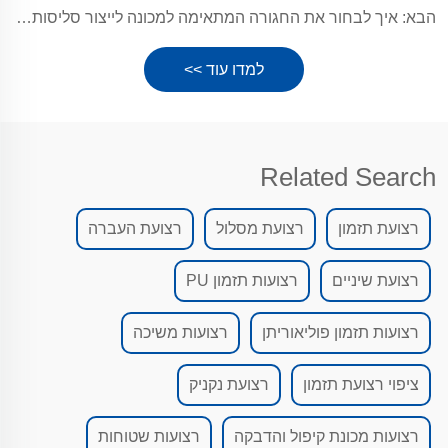
הבא:
איך לבחור את החגורה המתאימה למכונה לייצור סליסות? --Guangzhou Yonghang T9-513 & T9-837
למדו עוד >>
Related Search
רצועת תזמון
רצועת מסלול
רצועת העברה
רצועת שיניים
רצועות תזמון PU
רצועות תזמון פוליאוריתן
רצועות משיכה
ציפוי רצועת תזמון
רצועת נקניק
רצועות מכונת קיפול והדבקה
רצועות שטוחות