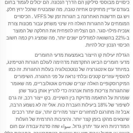
כיסויים מבוססי סיליקון הם הדרך הנכונה. הם יכולים לעמוד בחום
בעודם עדיין מחזיקים אחיזה טובה, מה שמבטיח שהכל ירוץ חלק.
ויש גם חדשנות האחרונה ב
חגורות זמן של VFFS
. הכיסויים
המומחים על החגורות האלה היו שינוי משחק עבור מכונות צורת
אנכית-מילוי-סגר. הם הצליחו להפחית את החלקה של המוצר
ב-22% בהשוואה למודלים ישנים יותר, מה שמציג רק כמה חשוב
הכיסוי הנכון יכול להיות.
הגדלת יעילות קו הייצור באמצעות מדעי החומרים
מדעי חומרים הביאו התקדמות מדהימה לעולם חגורות הטיימינג,
במיוחד עם אינטגרציה של ננוטכנולוגיה בעלות החגורות. זה כמו
להוסיף עוזרים קטנים ובלתי נראה על פני החגורה. השיפורים
המיקרוסקופיים האלה יוצרים שטחים אוטולובריים, מה שאומר
שהחגורות צריכות פחות אנרגיה כדי להריץ אותן בעוד שהן
שומרות על התאמה מדויקת בין השיניים. בקו ייצור רכב, זה גרם
לשיפור של 18% ביעילות העברת כוח. אולי זה לא נשמע הרבה,
אבל זה מתורגם למחזורים ייצור מהירים יותר, עם יותר רכבים
שיוצאים מהקו בזמן קצר יותר. והיציבות התרמית של העלות
המודרניות היא עוד יתרון גדול. سواء שזה סדנת עבודה עם חום