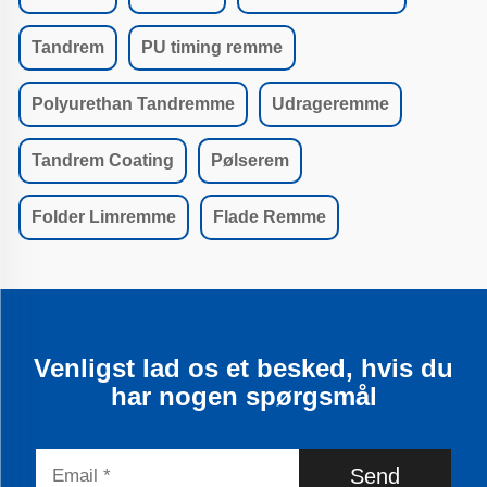
Tandrem
PU timing remme
Polyurethan Tandremme
Udrageremme
Tandrem Coating
Pølserem
Folder Limremme
Flade Remme
Venligst lad os et besked, hvis du
har nogen spørgsmål
Send