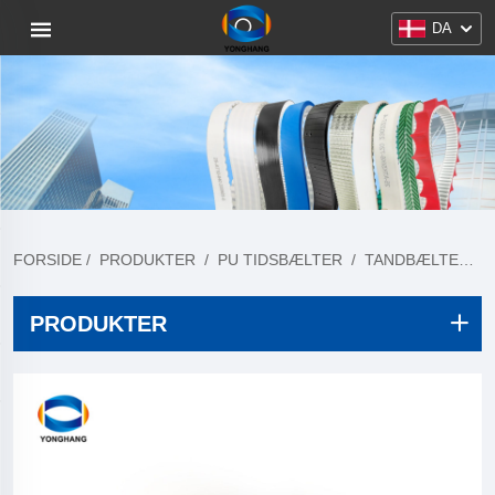
DA
FORSIDE
/
PRODUKTER
/
PU TIDSBÆLTER
/
TANDBÆLTER DOBBELT SIDEDE
PRODUKTER