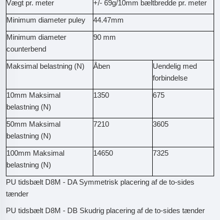
Vægt pr. meter
+/- 69g/10mm bæltbredde pr. meter
Minimum diameter puley
44.47mm
Minimum diameter
90 mm
counterbend
Maksimal belastning (N)
Åben
Uendelig med
forbindelse
10mm Maksimal
1350
675
belastning (N)
50mm Maksimal
7210
3605
belastning (N)
100mm Maksimal
14650
7325
belastning (N)
PU tidsbælt D8M - DA Symmetrisk placering af de to-sides
tænder
PU tidsbælt D8M - DB Skudrig placering af de to-sides tænder