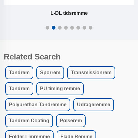
DMXL-DL tidsremme
Related Search
Tandrem
Sporrem
Transmissionrem
Tandrem
PU timing remme
Polyurethan Tandremme
Udrageremme
Tandrem Coating
Pølserem
Folder Limremme
Flade Remme