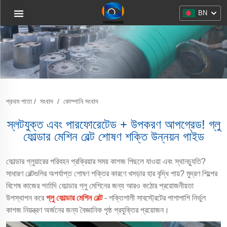
BN
প্রথম পাতা
/
সংবাদ
/
কোম্পানি সংবাদ
স্লটযুক্ত এবং পারফোরেটেড + উপকরণ আপগ্রেড! গ্লু
ফোল্ডার মেশিন বেল্ট শোষণ শক্তি উন্নয়ন গাইড
ফোল্ডার গ্লুয়ারের পরিবহন প্রক্রিয়ার সময় কাগজ পিছলে যাওয়া এবং স্থানচ্যুতি?
সাধারণ বেল্টগুলির অপর্যাপ্ত শোষণ শক্তির কারণে খসড়ার হার বৃদ্ধি পায়? মুদ্রণ শিল্পের
বিশেষ কাজের শর্তাদি ফোল্ডার গ্লু মেশিনের জন্য আরও কঠোর প্রয়োজনীয়তা
উপস্থাপন করে
গ্লু ফোল্ডার মেশিন বেল্ট
- শক্তিশালী সাবস্ট্রেটের পাশাপাশি নির্ভুল
কাগজ নিয়ন্ত্রণ অর্জনের জন্য বৈজ্ঞানিক পৃষ্ঠ প্রযুক্তির প্রয়োজন।