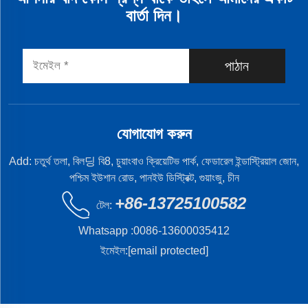
বার্তা দিন।
পাঠান
যোগাযোগ করুন
Add: চতুর্থ তলা, বিল딩 বি8, চুয়াংবাও ক্রিয়েটিভ পার্ক, ফেডারেল ইন্ডাস্ট্রিয়াল জোন,
পশ্চিম ইউশান রোড, পানইউ ডিস্ট্রিক্ট, গুয়াংজু, চীন
+86-13725100582
টেল:
Whatsapp :
0086-13600035412
ইমেইল:
[email protected]