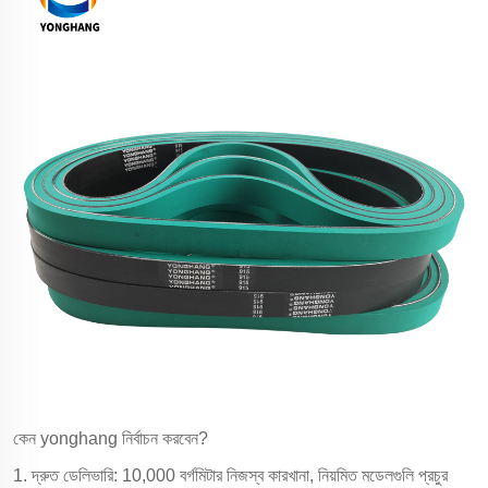
কেন yonghang নির্বাচন করবেন?
1. দ্রুত ডেলিভারি: 10,000 বর্গমিটার নিজস্ব কারখানা, নিয়মিত মডেলগুলি প্রচুর