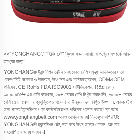
>>"YONGHANG® টাইমিং বেল্ট" ক্লিক করুন আমাদের পণ্যের সম্পর্কে আরও
তথ্যের জন্য!
YONGHANG® ট্রান্সমিশন বেল্ট ২০ বছরেরও বেশি সমৃদ্ধ অভিজ্ঞতার সাথে,
কোম্পানিটি গবেষণা ও উন্নয়ন, উৎপাদন এবং কাস্টমাইজেশন, ODM&OEM
পরিষেবা, CE RoHs FDA ISO9001 সার্টিফিকেশন, R&d কেন্দ্র,
১০,০০০m²+ এর বেশি কারখানা, ৫০+ সেটের বেশি নিখুঁত যন্ত্রপাতি, ৮০০০+ সেটের
বেশি মোল্ড, পেশাদার প্রযুক্তিগত গবেষণা ও উন্নয়ন দল, নিখুঁত উৎপাদন, একক স্টপ
উচ্চ-মানের ট্রান্সমিশন পণ্য কাস্টমাইজেশন পরিষেবা প্রদান করছে! স্বাগতম
www.yonghangbelt.com
আরও তথ্যের জন্য! নিবন্ধের কপিরাইট:
YONGHANG® ট্রান্সমিশন বেল্ট, দয়া করে উৎস উল্লেখ করুন, আপনার
সহযোগিতার জন্য ধন্যবাদ!