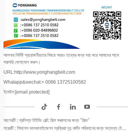
আপনার নির্দিষ্ট প্রয়োজনীয়তার বিষয়ে আরও তথ্যের জন্য দয়া করে আমাদের সাথে
সরাসরি যোগাযোগ করুন।
URL:http://www.yonghangbelt.com
Whatapp&wechat:+ 0086 13725100582
ইমেইল:
[email protected]
আগেরটি :
প্রলিপ্ত টাইমিং বেল্ট: শিল্প সঞ্চালনের জন্য "শিল্ড"
পরেরটি :
সিমলেস ভালকানাইজেশন প্রক্রিয়া দৃঢ় কার্টন পরিবহনের জন্য অত্যন্ত টেকসই গ্লু ফোল্ডার মেশিন বেল্ট তৈরি করে!