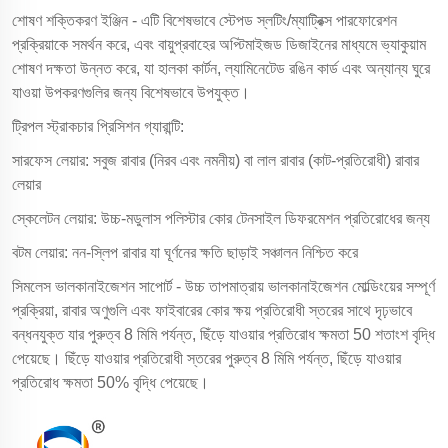
শোষণ শক্তিকরণ ইঞ্জিন - এটি বিশেষভাবে স্টেপড স্লটিং/ম্যাট্রিক্স পারফোরেশন
প্রক্রিয়াকে সমর্থন করে, এবং বায়ুপ্রবাহের অপ্টিমাইজড ডিজাইনের মাধ্যমে ভ্যাকুয়াম
শোষণ দক্ষতা উন্নত করে, যা হালকা কার্টন, ল্যামিনেটেড রঙিন কার্ড এবং অন্যান্য ঘুরে
যাওয়া উপকরণগুলির জন্য বিশেষভাবে উপযুক্ত।
ট্রিপল স্ট্রাকচার প্রিসিশন গ্যারান্টি:
সারফেস লেয়ার: সবুজ রাবার (নিরব এবং নমনীয়) বা লাল রাবার (কাট-প্রতিরোধী) রাবার
লেয়ার
স্কেলেটন লেয়ার: উচ্চ-মডুলাস পলিস্টার কোর টেনসাইল ডিফরমেশন প্রতিরোধের জন্য
বটম লেয়ার: নন-স্লিপ রাবার যা ঘূর্ণনের ক্ষতি ছাড়াই সঞ্চালন নিশ্চিত করে
সিমলেস ভালকানাইজেশন সাপোর্ট - উচ্চ তাপমাত্রায় ভালকানাইজেশন মোল্ডিংয়ের সম্পূর্ণ
প্রক্রিয়া, রাবার অণুগুলি এবং ফাইবারের কোর ক্ষয় প্রতিরোধী স্তরের সাথে দৃঢ়ভাবে
বন্ধনযুক্ত যার পুরুত্ব 8 মিমি পর্যন্ত, ছিঁড়ে যাওয়ার প্রতিরোধ ক্ষমতা 50 শতাংশ বৃদ্ধি
পেয়েছে। ছিঁড়ে যাওয়ার প্রতিরোধী স্তরের পুরুত্ব 8 মিমি পর্যন্ত, ছিঁড়ে যাওয়ার
প্রতিরোধ ক্ষমতা 50% বৃদ্ধি পেয়েছে।