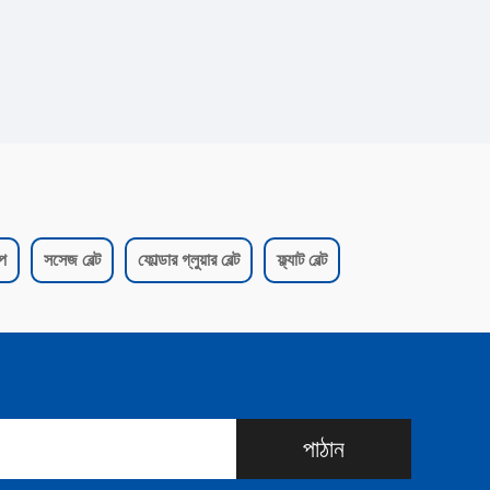
েপ
সসেজ বেল্ট
ফোল্ডার গ্লুয়ার বেল্ট
ফ্ল্যাট বেল্ট
পাঠান