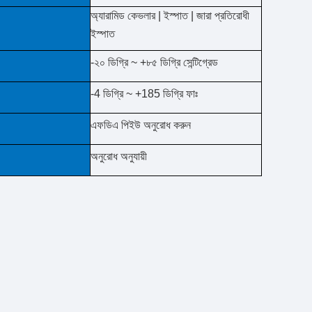
অ্যারামিড কেভলার | ইস্পাত | জারা প্রতিরোধী
ইস্পাত
-২০ ডিগ্রি ~ +৮৫ ডিগ্রি সেন্টিগ্রেড
-4 ডিগ্রি ~ +185 ডিগ্রি ফাঃ
এফডিএ পিইউ অনুরোধ করুন
অনুরোধ অনুযায়ী