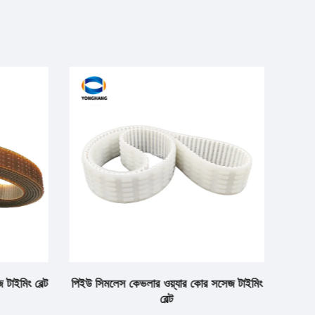
টাইমিং বেল্ট
পিইউ সিমলেস কেভলার ওয়্যার কোর সসেজ টাইমিং
L6
বেল্ট