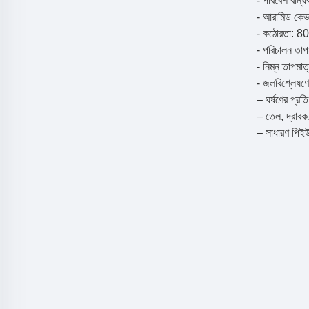
- পরিবেশ বান্ধ
- আরামিড কেভলা
- কঠোরতা: 8
- পরিচালন তাপম
- নিম্ন তাপমা
- জলবিশ্লেষণে
– ঘর্ষণের প্রত
– তেল, দ্রাবক,
– সাধারণ পিইউ