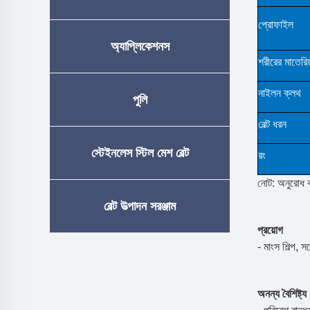
প্রোফাইল
অ্যাপ্লিকেশনস
শরীরের মাতেরিয
নাইলন ক্লথ
পুলি
বেল্ট ধরন
স্টেইনলেস স্টিল মেশ বেল্ট
রং
নোট: অনুরোধ ক
বেল্ট উত্পাদন সরঞ্জাম
প্রয়োগ
- মাংস শিল্প, 
অনন্য বৈশিষ্ট্য