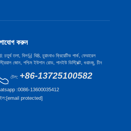
গাযোগ করুন
 চতুর্থ তলা, বিল딩 বি8, চুয়াংবাও ক্রিয়েটিভ পার্ক, ফেডারেল
াস্ট্রিয়াল জোন, পশ্চিম ইউশান রোড, পানইউ ডিস্ট্রিক্ট, গুয়াংজু, চীন
+86-13725100582
টেল:
atsapp :
0086-13600035412
ইল:
[email protected]