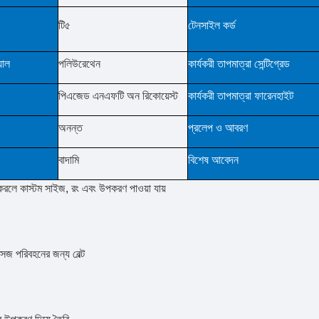
টি৫
টেনসাইল কর্ড
়াল
পলিউরেথেন
কার্যকরী তাপমাত্রা সেন্টিগ্রেড
পিএজেড এনএফটি অন রিকোয়েস্ট
কার্যকরী তাপমাত্রা ফারেনহাইট
অনন্ত
প্রলেপ ও আবরণ
বাদামি
বিশেষ আবেদন
রলে কাস্টম সাইজ, রং এবং উপকরণ পাওয়া যায়
সসেজ পরিবহনের জন্য বেল্ট