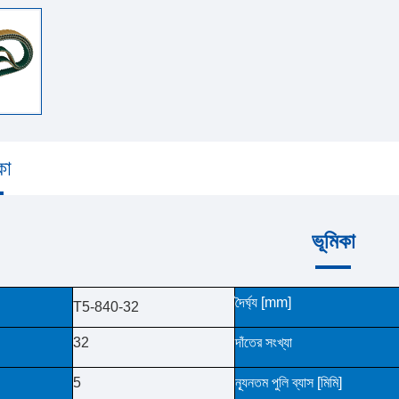
কা
ভূমিকা
দৈর্ঘ্য [mm]
T5-840-32
32
দাঁতের সংখ্যা
5
ন্যূনতম পুলি ব্যাস [মিমি]