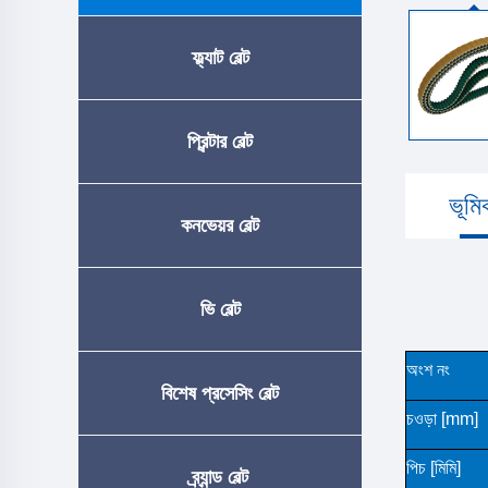
ফ্ল্যাট বেল্ট
প্রিন্টার বেল্ট
ভূমি
কনভেয়র বেল্ট
ভি বেল্ট
অংশ নং
বিশেষ প্রসেসিং বেল্ট
চওড়া [mm]
পিচ [মিমি]
ব্র্যান্ড বেল্ট