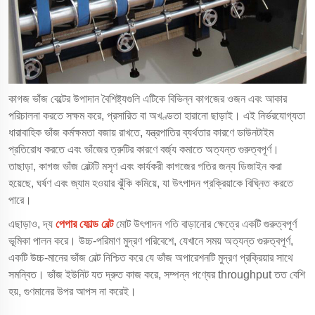
কাগজ ভাঁজ বেল্টের উপাদান বৈশিষ্ট্যগুলি এটিকে বিভিন্ন কাগজের ওজন এবং আকার
পরিচালনা করতে সক্ষম করে, প্রসারিত বা অখণ্ডতা হারানো ছাড়াই। এই নির্ভরযোগ্যতা
ধারাবাহিক ভাঁজ কর্মক্ষমতা বজায় রাখতে, যন্ত্রপাতির ব্যর্থতার কারণে ডাউনটাইম
প্রতিরোধ করতে এবং ভাঁজের ত্রুটির কারণে বর্জ্য কমাতে অত্যন্ত গুরুত্বপূর্ণ।
তাছাড়া, কাগজ ভাঁজ বেল্টটি মসৃণ এবং কার্যকরী কাগজের গতির জন্য ডিজাইন করা
হয়েছে, ঘর্ষণ এবং জ্যাম হওয়ার ঝুঁকি কমিয়ে, যা উৎপাদন প্রক্রিয়াকে বিঘ্নিত করতে
পারে।
এছাড়াও, দ্য
পেপার ফোল্ড বেল্ট
মোট উৎপাদন গতি বাড়ানোর ক্ষেত্রে একটি গুরুত্বপূর্ণ
ভূমিকা পালন করে। উচ্চ-পরিমাণ মুদ্রণ পরিবেশে, যেখানে সময় অত্যন্ত গুরুত্বপূর্ণ,
একটি উচ্চ-মানের ভাঁজ বেল্ট নিশ্চিত করে যে ভাঁজ অপারেশনটি মুদ্রণ প্রক্রিয়ার সাথে
সমন্বিত। ভাঁজ ইউনিট যত দ্রুত কাজ করে, সম্পন্ন পণ্যের throughput তত বেশি
হয়, গুণমানের উপর আপস না করেই।