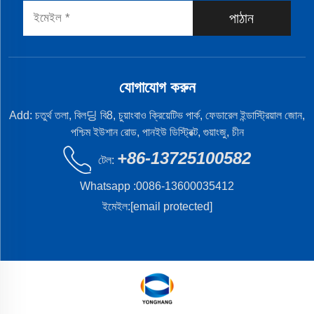
পাঠান
যোগাযোগ করুন
Add: চতুর্থ তলা, বিল딩 বি8, চুয়াংবাও ক্রিয়েটিভ পার্ক, ফেডারেল ইন্ডাস্ট্রিয়াল জোন,
পশ্চিম ইউশান রোড, পানইউ ডিস্ট্রিক্ট, গুয়াংজু, চীন
+86-13725100582
টেল:
Whatsapp :
0086-13600035412
ইমেইল:
[email protected]