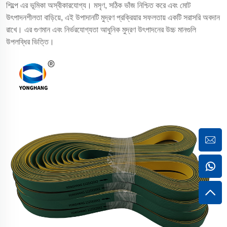
শিল্পে এর ভূমিকা অস্বীকারযোগ্য। মসৃণ, সঠিক ভাঁজ নিশ্চিত করে এবং মোট
উৎপাদনশীলতা বাড়িয়ে, এই উপাদানটি মুদ্রণ প্রক্রিয়ার সফলতায় একটি সরাসরি অবদান
রাখে। এর গুণমান এবং নির্ভরযোগ্যতা আধুনিক মুদ্রণ উৎপাদনের উচ্চ মানগুলি
উপলব্ধির ভিত্তি।