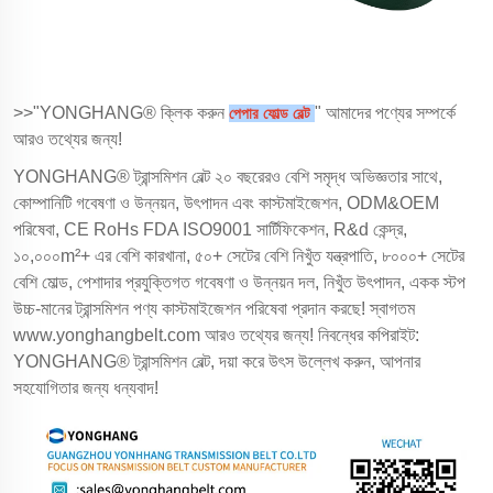
>>"YONGHANG® ক্লিক করুন
" আমাদের পণ্যের সম্পর্কে
পেপার ফোল্ড বেল্ট
আরও তথ্যের জন্য!
YONGHANG® ট্রান্সমিশন বেল্ট ২০ বছরেরও বেশি সমৃদ্ধ অভিজ্ঞতার সাথে,
কোম্পানিটি গবেষণা ও উন্নয়ন, উৎপাদন এবং কাস্টমাইজেশন, ODM&OEM
পরিষেবা, CE RoHs FDA ISO9001 সার্টিফিকেশন, R&d কেন্দ্র,
১০,০০০m²+ এর বেশি কারখানা, ৫০+ সেটের বেশি নিখুঁত যন্ত্রপাতি, ৮০০০+ সেটের
বেশি মোল্ড, পেশাদার প্রযুক্তিগত গবেষণা ও উন্নয়ন দল, নিখুঁত উৎপাদন, একক স্টপ
উচ্চ-মানের ট্রান্সমিশন পণ্য কাস্টমাইজেশন পরিষেবা প্রদান করছে! স্বাগতম
www.yonghangbelt.com
আরও তথ্যের জন্য! নিবন্ধের কপিরাইট:
YONGHANG® ট্রান্সমিশন বেল্ট, দয়া করে উৎস উল্লেখ করুন, আপনার
সহযোগিতার জন্য ধন্যবাদ!