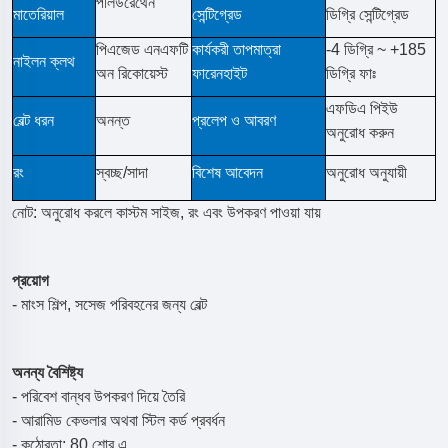
পলিউরেথেন
মাতেরিয়াল
সেন্টিগ্রেড
ডিগ্রি সেন্টিগ্রেড
পিএজেড এনএফটি
কার্যকরী তাপমাত্রা
-4 ডিগ্রি ~ +185
নাইলন ক্লথ
অন রিকোয়েস্ট
ফারেনহাইট
ডিগ্রি ফাঃ
এফডিএ পিইউ
বেল্ট ধরন
অনন্ত
প্রলেপ ও আবরণ
অনুরোধ করুন
রং
স্বচ্ছ/সাদা
বিশেষ আবেদন
অনুরোধ অনুযায়ী
নোট: অনুরোধ করলে কাস্টম সাইজ, রং এবং উপকরণ পাওয়া যায়
প্রয়োগ
- মাংস শিল্প, সসেজ পরিবহনের জন্য বেল্ট
অনন্য বৈশিষ্ট্য
- পরিবেশ বান্ধব উপকরণ দিয়ে তৈরি
- আরামিড কেভলার অথবা স্টিল কর্ড প্রবর্ধন
- কঠোরতা: 80 শোর এ