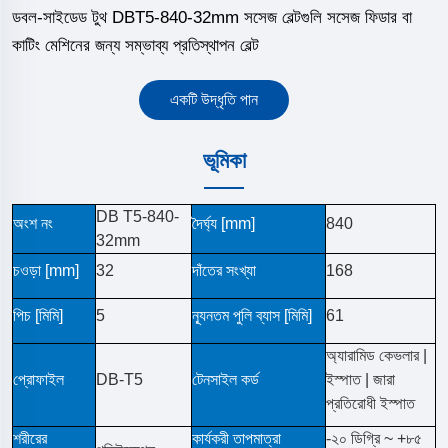
ডবল-সাইডেড টুথ DBT5-840-32mm সসেজ বেল্টগুলি সসেজ ফিডার বা
কাটিং মেশিনের জন্য সম্ভাব্য প্রতিস্থাপন বেল্ট
একটি উদ্ধৃতি পান
ভূমিকা
DB T5-840-
অংশ নং
দৈর্ঘ্য [mm]
840
32mm
চওড়া [mm]
32
দাঁতের সংখ্যা
168
পিচ [মিমি]
5
ন্যূনতম পুলি ব্যাস [মিমি]
61
অ্যারামিড কেভলার |
প্রোফাইল
DB-T5
টেনসাইল কর্ড
ইস্পাত | জারা
প্রতিরোধী ইস্পাত
শরীরের
কার্যকরী তাপমাত্রা
-২০ ডিগ্রি ~ +৮৫