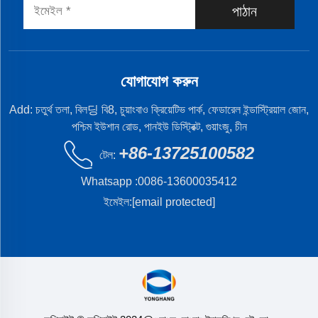
পাঠান
যোগাযোগ করুন
Add: চতুর্থ তলা, বিল딩 বি8, চুয়াংবাও ক্রিয়েটিভ পার্ক, ফেডারেল ইন্ডাস্ট্রিয়াল জোন,
পশ্চিম ইউশান রোড, পানইউ ডিস্ট্রিক্ট, গুয়াংজু, চীন
+86-13725100582
টেল:
Whatsapp :
0086-13600035412
ইমেইল:
[email protected]