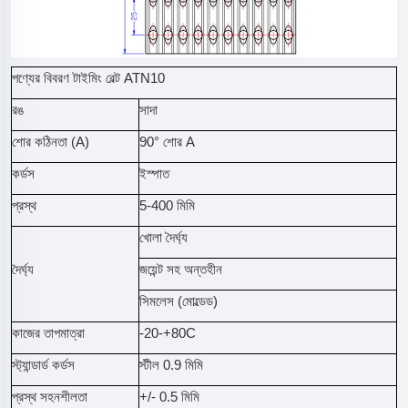
পণ্যের বিবরণ টাইমিং বেল্ট ATN10
রঙ
সাদা
শোর কঠিনতা (A)
90° শোর A
কর্ডস
ইস্পাত
প্রস্থ
5-400 মিমি
খোলা দৈর্ঘ্য
দৈর্ঘ্য
জয়েন্ট সহ অন্তহীন
সিমলেস (মোল্ডেড)
কাজের তাপমাত্রা
-20-+80C
স্ট্যান্ডার্ড কর্ডস
স্টীল 0.9 মিমি
প্রস্থ সহনশীলতা
+/- 0.5 মিমি