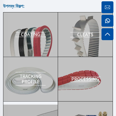
উপলব্ধ বিকল্প: