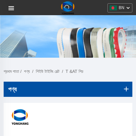
BN
প্রথম পাতা
/
পণ্য
/
পিইউ টাইমিং বেল্ট
/
T &AT পিচ
পণ্য