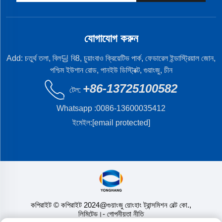
যোগাযোগ করুন
Add: চতুর্থ তলা, বিল딩 বি8, চুয়াংবাও ক্রিয়েটিভ পার্ক, ফেডারেল ইন্ডাস্ট্রিয়াল জোন,
পশ্চিম ইউশান রোড, পানইউ ডিস্ট্রিক্ট, গুয়াংজু, চীন
+86-13725100582
টেল:
Whatsapp :
0086-13600035412
ইমেইল:
[email protected]
কপিরাইট © কপিরাইট 2024@গুয়াংজু য়োংহাং ট্রান্সমিশন বেল্ট কো.,
লিমিটেড।
- গোপনীয়তা নীতি