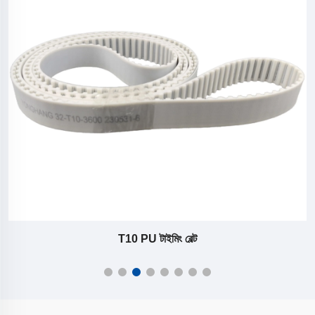
T10 PU টাইমিং বেল্ট