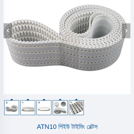
ATN10 পিইউ টাইমিং বেল্টস