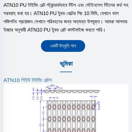
ATN10 PU টাইমিং বেল্ট স্ট্যান্ডার্ডভাবে স্টিল এবং স্টেইনলেস স্টিলের কর্ড সহ
সরবরাহ করা হয়। ATN10 PU টুথড বেল্টের পিচ 10 মিমি, যেখানে ভাল
পজিশনিং প্রয়োজন সেখানে পরিবহনের জন্য অত্যন্ত উপযুক্ত। আমরা আপনার
ইচ্ছার অনুযায়ী ATN10 PU টুথড বেল্ট কাস্টমাইজ করতে পারি।
একটি উদ্ধৃতি পান
ভূমিকা
ATN10 পিইউ টাইমিং বেল্টস