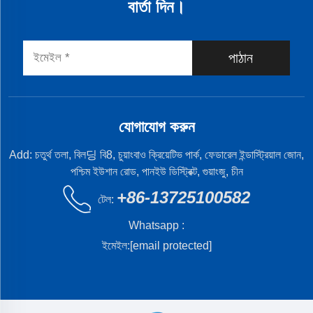
বার্তা দিন।
পাঠান
যোগাযোগ করুন
Add: চতুর্থ তলা, বিল딩 বি8, চুয়াংবাও ক্রিয়েটিভ পার্ক, ফেডারেল ইন্ডাস্ট্রিয়াল জোন,
পশ্চিম ইউশান রোড, পানইউ ডিস্ট্রিক্ট, গুয়াংজু, চীন
+86-13725100582
টেল:
Whatsapp :
ইমেইল:
[email protected]