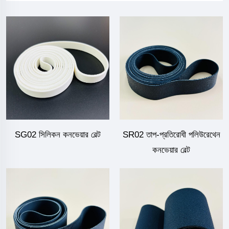
SG02 সিলিকন কনভেয়ার বেল্ট
SR02 তাপ-প্রতিরোধী পলিউরেথেন
কনভেয়ার বেল্ট