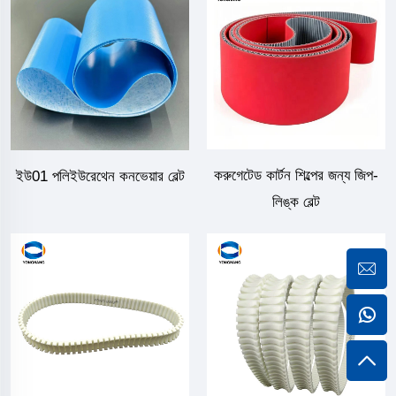
করুগেটেড কার্টন শিল্পের জন্য জিপ-
ইউ01 পলিইউরেথেন কনভেয়ার বেল্ট
লিঙ্ক বেল্ট