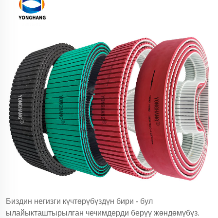
Биздин негизги күчтөрүбүздүн бири - бул
ылайыкташтырылган чечимдерди берүү жөндөмүбүз.