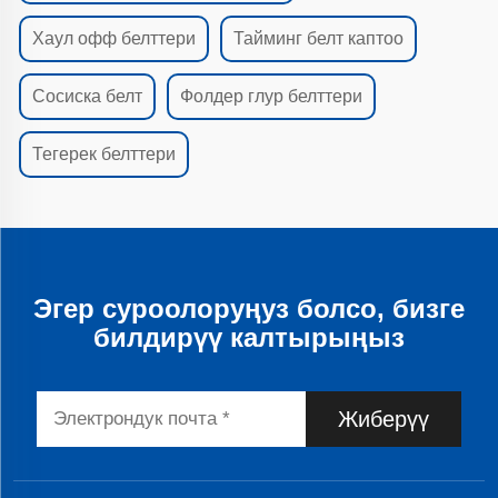
Хаул офф белттери
Тайминг белт каптоо
Сосиска белт
Фолдер глур белттери
Тегерек белттери
Эгер суроолоруңуз болсо, бизге
билдирүү калтырыңыз
Жиберүү