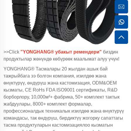
>>Click
"YONGHANG® убакыт ремендери"
биздин
продуктылар жөнүндө көбүрөөк маалымат алуу үчүн!
YONGHANG® Тасмалары 20 жылдан ашык бай
тажрыйбага ээ болгон компания, изилдөө жана
өнүктүрүү, өндүрүш жана кастомизация, ODM&OEM
кызматы, CE RoHs FDA ISO9001 сертификаты, R&D
борборлору, 10,000м²+ фабрика, 50+ комплект тактык
жабдуулары, 8000+ комплект формалар,
профессионалдык техникалык изилдөө жана өнүктүрүү
командасы, так өндүрүш, бирдиктүү жогорку сапаттагы
тасма продуктуларын кастомизациялоо кызматын