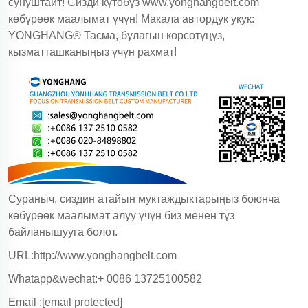
сунуштайт! Сизди күтөбүз
www.yonghangbelt.com
көбүрөөк маалымат үчүн! Макала автордук укук:
YONGHANG® Тасма, булагын көрсөтүңүз,
кызматташканыңыз үчүн рахмат!
Сураныч, сиздин атайын муктаждыктарыңыз боюнча
көбүрөөк маалымат алуу үчүн биз менен түз
байланышууга болот.
URL:http://www.yonghangbelt.com
Whatapp&wechat:+ 0086 13725100582
Email :
[email protected]