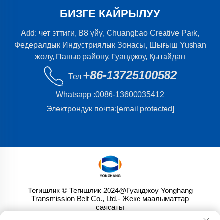
БИЗГЕ КАЙРЫЛУУ
Add: чет эттиги, B8 үйү, Chuangbao Creative Park,
Федералдык Индустриялык Зонасы, Шығыш Yushan
жолу, Панью району, Гуанджоу, Қытайдан
+86-13725100582
Тел:
Whatsapp :
0086-13600035412
Электрондук почта:
[email protected]
Тегишлик © Тегишлик 2024@Гуанджоу Yonghang
Transmission Belt Co., Ltd.
- Жеке маалыматтар
саясаты