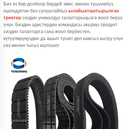
Биз эч бир долбоор бирдей эмес экенин түшүнөбүз,
ошондуктан биз сунуштайбыз
ылайыкташтырылган
тректер
сиздин уникалдуу талаптарыңызга жооп берүү
үчүн. Биздин адистердин командасы акыркы продукт
сиздин талаптарга гана жооп бербестен,
күтүүлөрүңүздөн да ашып түшөт деп камсыз кылуу үчүн
сиз менен тыгыз иштешет.