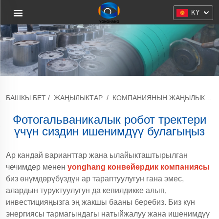
KY
БАШКЫ БЕТ
/
ЖАҢЫЛЫКТАР
/
КОМПАНИЯНЫН ЖАҢЫЛЫКТАРЫ
Фотогальваникалык робот тректери
үчүн сиздин ишенимдүү булагыңыз
Ар кандай варианттар жана ылайыкташтырылган
чечимдер менен
yonghang конвейердик компаниясы
биз өнүмдөрүбүздүн ар тараптуулугун гана эмес,
алардын туруктуулугун да кепилдикке алып,
инвестицияңызга эң жакшы бааны беребиз. Биз күн
энергиясы тармагындагы натыйжалуу жана ишенимдүү