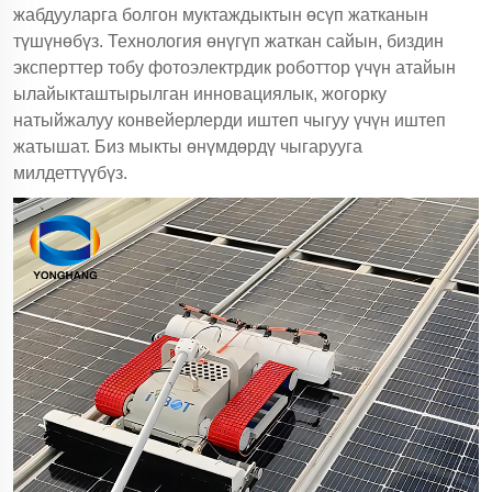
жабдууларга болгон муктаждыктын өсүп жатканын
түшүнөбүз. Технология өнүгүп жаткан сайын, биздин
эксперттер тобу фотоэлектрдик роботтор үчүн атайын
ылайыкташтырылган инновациялык, жогорку
натыйжалуу конвейерлерди иштеп чыгуу үчүн иштеп
жатышат. Биз мыкты өнүмдөрдү чыгарууга
милдеттүүбүз.