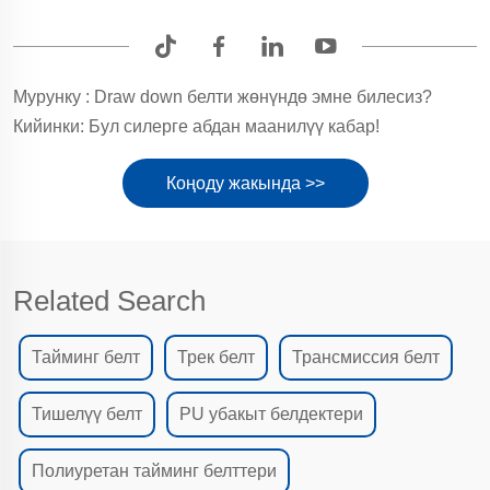
Мурунку :
Draw down белти жөнүндө эмне билесиз?
Кийинки:
Бул силерге абдан маанилүү кабар!
Коңоду жакында >>
Related Search
Тайминг белт
Трек белт
Трансмиссия белт
Тишелүү белт
PU убакыт белдектери
Полиуретан тайминг белттери