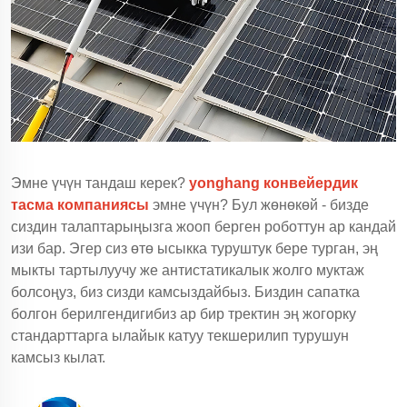
Эмне үчүн тандаш керек?
yonghang конвейердик
тасма компаниясы
эмне үчүн? Бул жөнөкөй - бизде
сиздин талаптарыңызга жооп берген роботтун ар кандай
изи бар. Эгер сиз өтө ысыкка туруштук бере турган, эң
мыкты тартылуучу же антистатикалык жолго муктаж
болсоңуз, биз сизди камсыздайбыз. Биздин сапатка
болгон берилгендигибиз ар бир тректин эң жогорку
стандарттарга ылайык катуу текшерилип турушун
камсыз кылат.