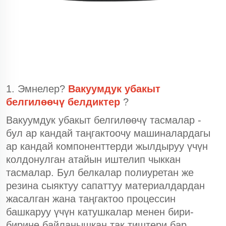
1. Эмнелер?
Вакуумдук убакыт
белгилөөчү белдиктер
?
Вакуумдук убакыт белгилөөчү тасмалар -
бул ар кандай таңгактоочу машиналардагы
ар кандай компоненттерди жылдыруу үчүн
колдонулган атайын иштелип чыккан
тасмалар. Бул белкалар полиуретан же
резина сыяктуу сапаттуу материалдардан
жасалган жана таңгактоо процессин
башкаруу үчүн катушкалар менен бири-
бирине байланышкан так тиштери бар.