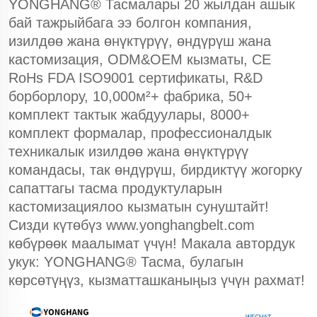
YONGHANG® Тасмалары 20 жылдан ашык
бай тажрыйбага ээ болгон компания,
изилдөө жана өнүктүрүү, өндүрүш жана
кастомизация, ODM&OEM кызматы, CE
RoHs FDA ISO9001 сертификаты, R&D
борборлору, 10,000м²+ фабрика, 50+
комплект тактык жабдуулары, 8000+
комплект формалар, профессионалдык
техникалык изилдөө жана өнүктүрүү
командасы, так өндүрүш, бирдиктүү жогорку
сапаттагы тасма продуктуларын
кастомизациялоо кызматын сунуштайт!
Сизди күтөбүз
www.yonghangbelt.com
көбүрөөк маалымат үчүн! Макала автордук
укук: YONGHANG® Тасма, булагын
көрсөтүңүз, кызматташканыңыз үчүн рахмат!