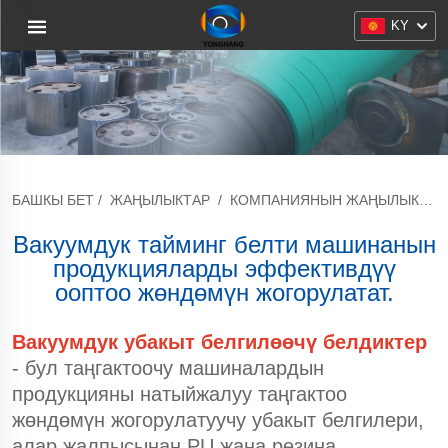
KY
БАШКЫ БЕТ
/
ЖАҢЫЛЫКТАР
/
КОМПАНИЯНЫН ЖАҢЫЛЫКТАРЫ
Вакуумдук тайминг белти машинанын
продукцияларды эффективдүү
ооптоо жөндөмүн жогорулатат.
Вакуумдук убакыт белгилөөчү белдиктер
- бул таңгактоочу машиналардын
продукцияны натыйжалуу таңгактоо
жөндөмүн жогорулатуучу убакыт белгилери,
алар жалпысынан PU жана резина