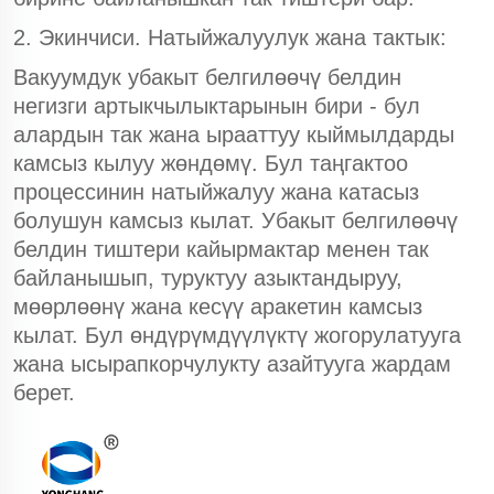
2. Экинчиси. Натыйжалуулук жана тактык:
Вакуумдук убакыт белгилөөчү белдин
негизги артыкчылыктарынын бири - бул
алардын так жана ырааттуу кыймылдарды
камсыз кылуу жөндөмү. Бул таңгактоо
процессинин натыйжалуу жана катасыз
болушун камсыз кылат. Убакыт белгилөөчү
белдин тиштери кайырмактар менен так
байланышып, туруктуу азыктандыруу,
мөөрлөөнү жана кесүү аракетин камсыз
кылат. Бул өндүрүмдүүлүктү жогорулатууга
жана ысырапкорчулукту азайтууга жардам
берет.