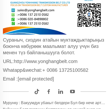
Сураныч, сиздин атайын муктаждыктарыңыз
боюнча көбүрөөк маалымат алуу үчүн биз
менен түз байланышууга болот.
URL:http://www.yonghangbelt.com
Whatapp&wechat:+ 0086 13725100582
Email :
[email protected]
Мурунку :
Вакуумдук убакыт белдери Бул бир нече артыкчылыктар абдан маанилүү!