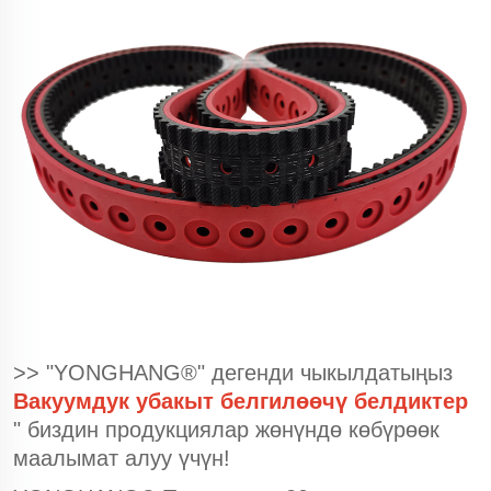
>> "YONGHANG®" дегенди чыкылдатыңыз
Вакуумдук убакыт белгилөөчү белдиктер
" биздин продукциялар жөнүндө көбүрөөк
маалымат алуу үчүн!