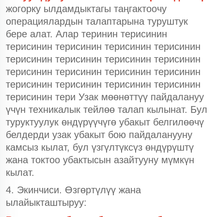
жогорку ылдамдыктагы таңгактоочу
операциялардын талаптарына туруштук
бере алат. Алар теринин терисинин
терисинин терисинин терисинин терисинин
терисинин терисинин терисинин терисинин
терисинин терисинин терисинин терисинин
терисинин терисинин терисинин терисинин
терисинин тери Узак мөөнөттүү пайдалануу
үчүн техникалык тейлөө талап кылынат. Бул
туруктуулук өндүрүүчүгө убакыт белгилөөчү
белдерди узак убакыт бою пайдаланууну
камсыз кылат, бул үзгүлтүксүз өндүрүштү
жана токтоо убактысын азайтууну мүмкүн
кылат.
4. Экинчиси. Өзгөртүлүү жана
ылайыкташтыруу: