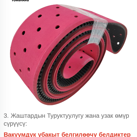
3. Жаштардын Туруктуулугу жана узак өмүр
сүрүүсү:
Вакуумдук убакыт белгилөөчү белдиктер