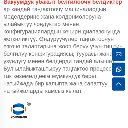
Вакуумдук убакыт белгилөөчү белдиктер
ар кандай таңгактоочу машиналардын
моделдерине жана колдонмолоруна
ылайыктуу чоңдуктар менен
конфигурациялардын кеңири диапазонунда
жеткиликтүү. Өндүрүүчүлөр таңгактоонун
өзгөчө талаптарына жооп берүү үчүн тиштин
белгилүү конфигурациясы, туурасы жана
узундугу менен белдерди тандай алышат.
Бул ылайыкташтыруу таңгактоо процессин
так көзөмөлдөөгө мүмкүндүк берет,
натыйжада бир калыпта жана сапаттуу
натыйжаларды камсыз кылат.