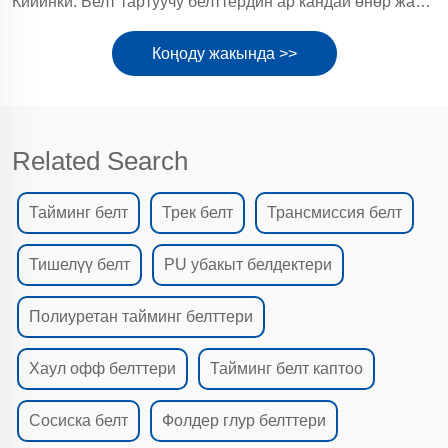
Кийинки:
Белт тартуучу белттердин ар кандай өнөр жайларда колдонулушу
Коңоду жакында >>
Related Search
Тайминг белт
Трек белт
Трансмиссия белт
Тишелүү белт
PU убакыт белдектери
Полиуретан тайминг белттери
Хаул офф белттери
Тайминг белт каптоо
Сосиска белт
Фолдер глур белттери