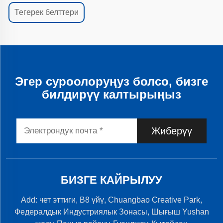
Тегерек белттери
Эгер суроолоруңуз болсо, бизге
билдирүү калтырыңыз
Жиберүү
БИЗГЕ КАЙРЫЛУУ
Add: чет эттиги, B8 үйү, Chuangbao Creative Park,
Федералдык Индустриялык Зонасы, Шығыш Yushan