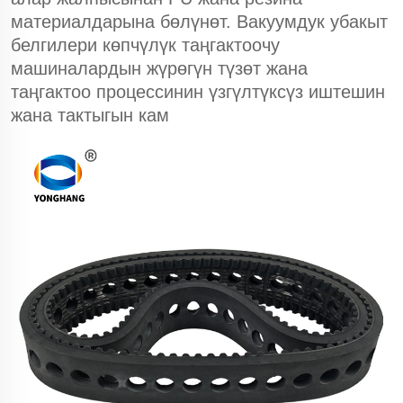
материалдарына бөлүнөт. Вакуумдук убакыт
белгилери көпчүлүк таңгактоочу
машиналардын жүрөгүн түзөт жана
таңгактоо процессинин үзгүлтүксүз иштешин
жана тактыгын кам