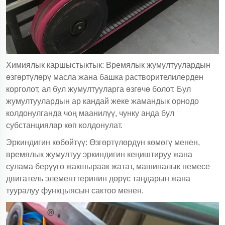
Химиялык каршыстыктык: Времялык жумултуулардын
өзгөртүлөрү масла жана башка растворителилерден
корголот, ал бул жумултууларга өзгөчө болот. Бул
жумултуулардын ар кандай жеке жамандык орнодо
колдонулганда чоң маанилүү, чунку анда бул
субстанциялар көп колдонулат.
Эркиндигин көбөйтүү: Өзгөртүлөрдүн көмөгү менен,
времялык жумултуу эркиндигин кеңиштируу жана
сулама берүүгө жакшыраак жатат, машиналык немесе
двигатель элементтеринин дөрүс таңдарын жана
тууралуу функцыясын сактоо менен.