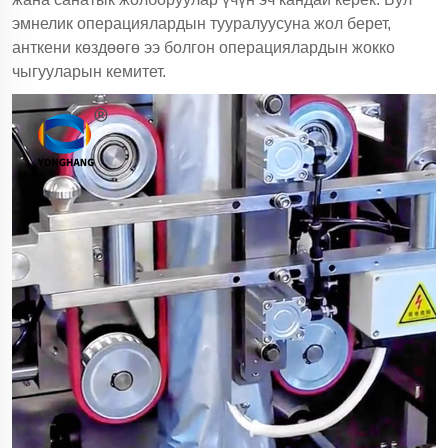
эмнелик операциялардын тууралуусуна жол берет,
анткени көздөөгө ээ болгон операциялардын жокко
чыгууларын кемитет.