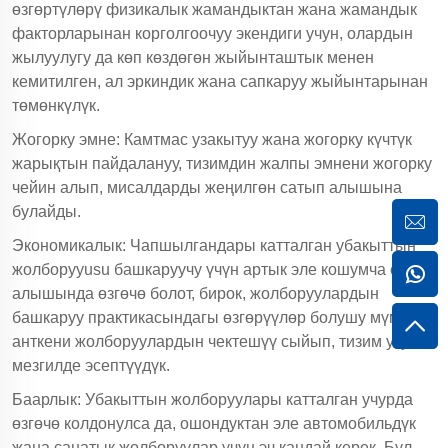
өзгөртүлөрү физикалык жамандыктан жана жамандык
факторларынан корголгоочуу экендиги учун, олардын
жылуулугу да көп көздөгөн жыйынташтык менен
кемитилген, ал эркиндик жана сапкаруу жыйынтарынан
төмөнкүлүк.
Жогорку эмне: Камтмас узакытуу жана жогорку күчтүк
жарықтын пайдалануу, тизимдин жалпы эмнени жогорку
чейин алып, мисалдарды жеңилгөн сатып алышына
булайды.
Экономикалык: Чапшылгандары катталган убакыттын
жолборууusu башкаруучу үчүн артык эле кошумча сатып
алышында өзгөчө болот, бирок, жолборуулардын
башкаруу практикасындагы өзгөрүүлөр болушу мүмкүн,
анткени жолборуулардын чектешүү сыйып, тизим узун
мезгилде эсептүүдүк.
Баарлык: Убакыттын жолборуулары катталган учурда
өзгөчө колдонулса да, ошондуктан эле автомобильдүк
жана санатык жолборуулар үчүн эч кандай керек. Бул