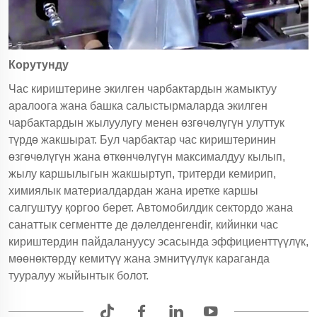
Корутунду
Час кириштерине экилген чарбактардын жамыктуу
аралоога жана башка салыстырмаларда экилген
чарбактардын жылуулугу менен өзгөчөлүгүн улуттук
түрдө жакшырат. Бул чарбактар час кириштеринин
өзгөчөлүгүн жана өткөнчөлүгүн максималдуу кылып,
жылу каршылыгын жакшыртуп, тритерди кемирип,
химиялык материалдардан жана иретке каршы
салгуштуу қоргоо берет. Автомобилдик сектордо жана
санаттык сегментте де дәлелденгенdir, кийинки час
кириштердин пайдалануусу эсасында эффициенттүүлүк,
мөөнөктөрдү кемитүү жана эмнитүүлүк караганда
тууралуу жыйынтык болот.