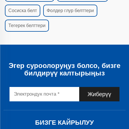
Сосиска белт
Фолдер глур белттери
Тегерек белттери
Эгер суроолоруңуз болсо, бизге
билдирүү калтырыңыз
Жиберүү
БИЗГЕ КАЙРЫЛУУ