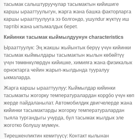
тасымак салыштуруучулар тасымактын кийишиге
каршы ырааттуулыгун, жарга жана башка факторларга
каршы ырааттуулууга ээ болгондо, ушулdur жүктүү иш
тәртibi жана ыктымалдык берет.
Кийинки тасымак кыймылдуунун characteristics
Ырааттуулук: Эң жакшы жыйынтык берүү үчүн кийинки
тасымак кыймылдары тасымактын жылын көбөйтүү
үчүн төмөнкүлөрдүн кийишке, химияға жана физикалык
орноктарга чейин жарып-жылдында тууралуу
ыкмаларда.
Жарга каршы ырааттуулуу: Кыймылдар кийинки
тасымакты жогорку температуралардан корgóо үчүн көп
жерде пайдаланылат. Автомобилдик двигчелерде жана
кийинки тасымактарды жогорку температуралардан
тыяла тургандыгы учурда, бул тасымак жылдык эле
жоготко болушу мүмкүн.
Тирешкенликтин кемитүүсү: Контакт кылынан