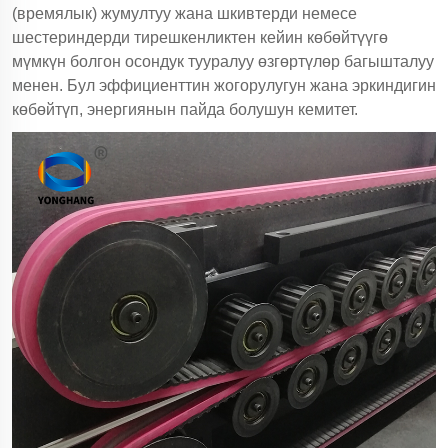
(времялык) жумултуу жана шкивтерди немесе
шестериндерди тирешкенликтен кейин көбөйтүүгө
мүмкүн болгон осондук тууралуу өзгөртүлөр багышталуу
менен. Бул эффициенттин жогорулугун жана эркиндигин
көбөйтүп, энергиянын пайда болушун кемитет.