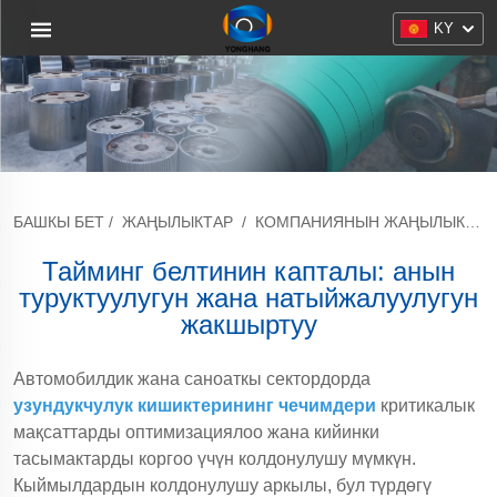
KY
БАШКЫ БЕТ
/
ЖАҢЫЛЫКТАР
/
КОМПАНИЯНЫН ЖАҢЫЛЫКТАРЫ
Тайминг белтинин капталы: анын
туруктуулугун жана натыйжалуулугун
жакшыртуу
Автомобилдик жана саноаткы сектордорда
узундукчулук кишиктерининг чечимдери
критикалык
мақсаттарды оптимизациялоо жана кийинки
тасымактарды коргоо үчүн колдонулушу мүмкүн.
Кыймылдардын колдонулушу аркылы, бул түрдөгү