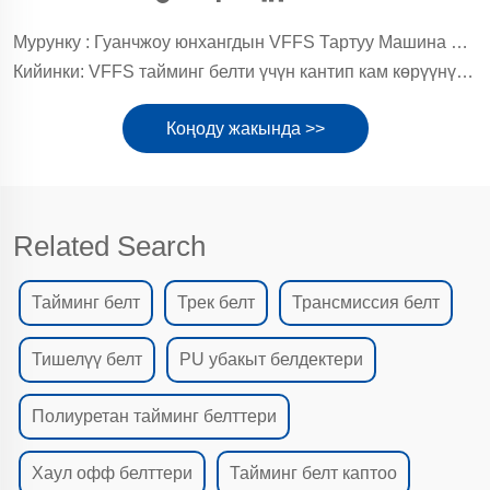
Мурунку :
Гуанчжоу юнхангдын VFFS Тартуу Машина Белти менен эффективдүүлүктү жана туруктуулукту жогорулатуу
Кийинки:
VFFS тайминг белти үчүн кантип кам көрүүнү билесизби?
Коңоду жакында >>
Related Search
Тайминг белт
Трек белт
Трансмиссия белт
Тишелүү белт
PU убакыт белдектери
Полиуретан тайминг белттери
Хаул офф белттери
Тайминг белт каптоо