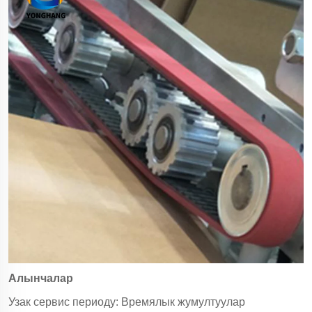
Алынчалар
Узак сервис периоду: Времялык жумултуулар