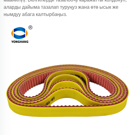
аларды дайыма тазалап туруңуз жана өтө ысык же
нымдуу абага калтырбаңыз.