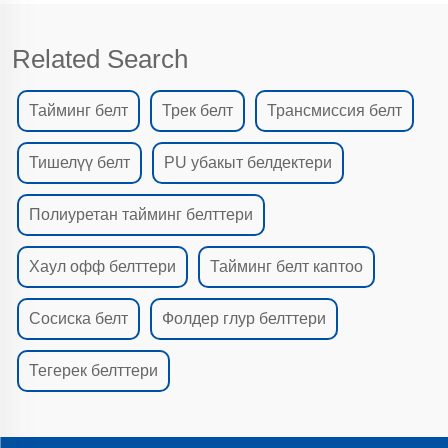
Related Search
Тайминг белт
Трек белт
Трансмиссия белт
Тишелүү белт
PU убакыт белдектери
Полиуретан тайминг белттери
Хаул офф белттери
Тайминг белт каптоо
Сосиска белт
Фолдер глур белттери
Тегерек белттери