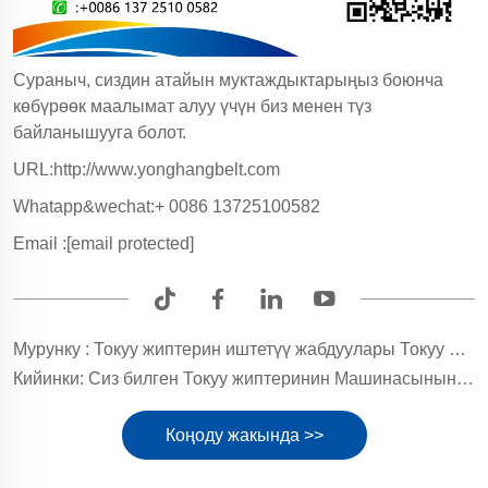
Сураныч, сиздин атайын муктаждыктарыңыз боюнча
көбүрөөк маалымат алуу үчүн биз менен түз
байланышууга болот.
URL:http://www.yonghangbelt.com
Whatapp&wechat:+ 0086 13725100582
Email :
[email protected]
Мурунку :
Токуу жиптерин иштетүү жабдуулары Токуу жиптерин убакыт белдиги
Кийинки:
Сиз билген Токуу жиптеринин Машинасынын Убакыт белдиги канча?
Коңоду жакында >>