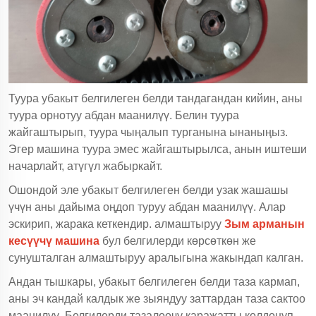
Туура убакыт белгилеген белди тандагандан кийин, аны
туура орнотуу абдан маанилүү. Белин туура
жайгаштырып, туура чыңалып турганына ынаныңыз.
Эгер машина туура эмес жайгаштырылса, анын иштеши
начарлайт, атүгүл жабыркайт.
Ошондой эле убакыт белгилеген белди узак жашашы
үчүн аны дайыма оңдоп туруу абдан маанилүү. Алар
эскирип, жарака кеткендир. алмаштыруу
Зым арманын
кесүүчү машина
бул белгилерди көрсөткөн же
сунушталган алмаштыруу аралыгына жакындап калган.
Андан тышкары, убакыт белгилеген белди таза кармап,
аны эч кандай калдык же зыяндуу заттардан таза сактоо
маанилүү. Белгилерди тазалоочу каражатты колдонуп,