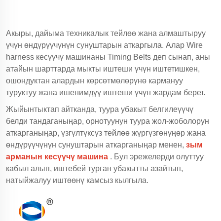
Акыры, дайыма техникалык тейлөө жана алмаштыруу
үчүн өндүрүүчүнүн сунуштарын аткаргыла. Алар Wire
harness кесүүчү машинаны Timing Belts деп сынап, аны
атайын шарттарда мыкты иштеши үчүн иштетишкен,
ошондуктан алардын көрсөтмөлөрүнө кармануу
туруктуу жана ишенимдүү иштеши үчүн жардам берет.
Жыйынтыктап айтканда, туура убакыт белгилеүүчү
белди тандаганыңар, орнотуунун туура жол-жоболорун
аткарганыңар, үзгүлтүксүз тейлөө жүргүзгөнүңөр жана
өндүрүүчүнүн сунуштарын аткарганыңар менен,
зым
арманын кесүүчү машина
. Бул эрежелерди олуттуу
кабыл алып, иштебей турган убакытты азайтып,
натыйжалуу иштөөнү камсыз кылгыла.