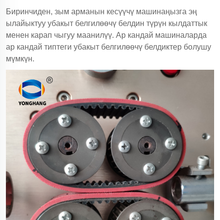
Биринчиден, зым арманын кесүүчү машинаңызга эң
ылайыктуу убакыт белгилөөчү белдин түрүн кылдаттык
менен карап чыгуу маанилүү. Ар кандай машиналарда
ар кандай типтеги убакыт белгилөөчү белдиктер болушу
мүмкүн.