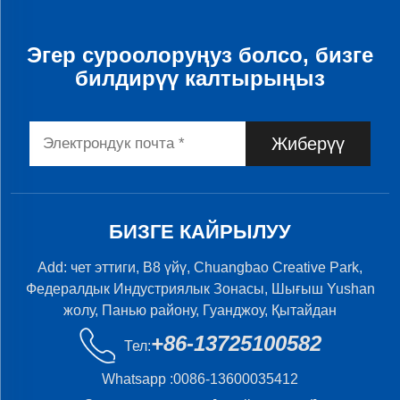
Эгер суроолоруңуз болсо, бизге
билдирүү калтырыңыз
Жиберүү
БИЗГЕ КАЙРЫЛУУ
Add: чет эттиги, B8 үйү, Chuangbao Creative Park,
Федералдык Индустриялык Зонасы, Шығыш Yushan
жолу, Панью району, Гуанджоу, Қытайдан
+86-13725100582
Тел:
Whatsapp :
0086-13600035412