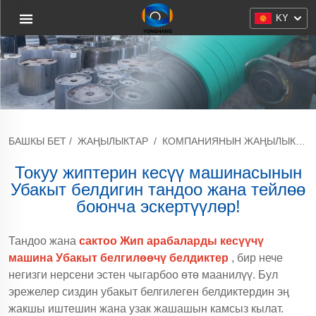
KY
БАШКЫ БЕТ
/
ЖАҢЫЛЫКТАР
/
КОМПАНИЯНЫН ЖАҢЫЛЫКТАРЫ
Токуу жиптерин кесүү машинасынын
Убакыт белдигин тандоо жана тейлөө
боюнча эскертүүлөр!
Тандоо жана
сактоо Жип арабаларды кесүүчү
машина Убакыт белгилөөчү белдиктер
, бир нече
негизги нерсени эстен чыгарбоо өтө маанилүү. Бул
эрежелер сиздин убакыт белгилеген белдиктердин эң
жакшы иштешин жана узак жашашын камсыз кылат.