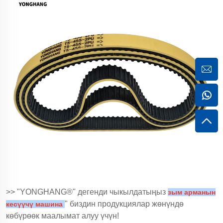
>> "YONGHANG®" дегенди чыкылдатыңыз
зым арманын
" биздин продукциялар жөнүндө
кесүүчү машина
көбүрөөк маалымат алуу үчүн!