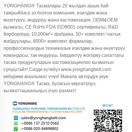
YONGHANG® Тасмалары 20 жылдан ашык бай
тажрыйбага ээ болгон компания, изилдөө жана
өнүктүрүү, өндүрүш жана кастомизация, ODM&OEM
кызматы, CE RoHs FDA ISO9001 сертификаты, R&D
борборлору, 10,000м²+ фабрика, 50+ комплект тактык
жабдуулары, 8000+ комплект формалар,
профессионалдык техникалык изилдөө жана өнүктүрүү
командасы, так өндүрүш, бирдиктүү жогорку сапаттагы
тасма продуктуларын кастомизациялоо кызматын
сунуштайт! Сизди күтөбүз
www.yonghangbelt.com
көбүрөөк маалымат үчүн! Макала автордук укук:
YONGHANG® Тасма, булагын көрсөтүңүз,
кызматташканыңыз үчүн рахмат!