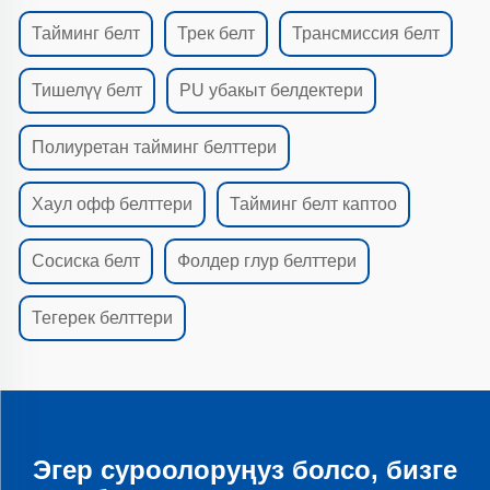
Тайминг белт
Трек белт
Трансмиссия белт
Тишелүү белт
PU убакыт белдектери
Полиуретан тайминг белттери
Хаул офф белттери
Тайминг белт каптоо
Сосиска белт
Фолдер глур белттери
Тегерек белттери
Эгер суроолоруңуз болсо, бизге