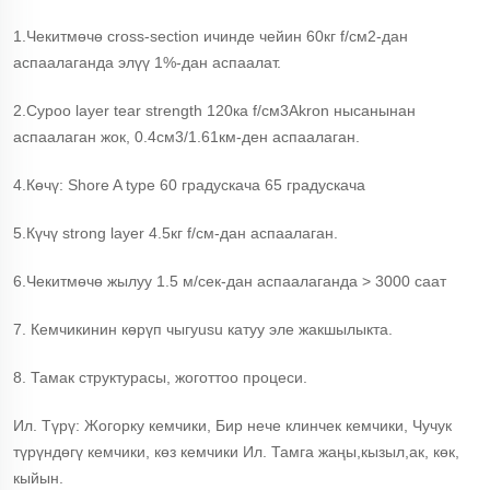
1.Чекитмөчө cross-section ичинде чейин 60кг f/см2-дан
аспаалаганда элүү 1%-дан аспаалат.
2.Суроо layer tear strength 120ка f/см3Akron нысанынан
аспаалаган жок, 0.4см3/1.61км-ден аспаалаган.
4.Көчү: Shore A type 60 градускача 65 градускача
5.Күчү strong layer 4.5кг f/см-дан аспаалаган.
6.Чекитмөчө жылуу 1.5 м/сек-дан аспаалаганда > 3000 саат
7. Кемчикинин көрүп чыгуusu катуу эле жакшылыкта.
8. Тамак структурасы, жоготтоо процеси.
Ил. Түрү: Жогорку кемчики, Бир нече клинчек кемчики, Чучук
түрүндөгү кемчики, көз кемчики Ил. Тамга жаңы,кызыл,ак, көк,
кыйын.