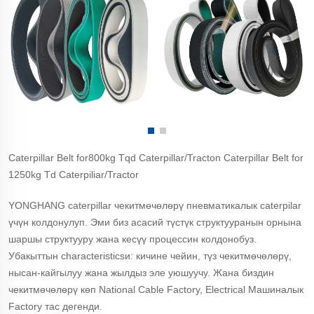
Caterpillar Belt for800kg Tqd Caterpillar/Tracton Caterpillar Belt for
1250kg Td Caterpiliar/Tractor
YONGHANG caterpillar чекитмөчөлөрү пневматикалык caterpilar
үчүн колдонулуп. Эми биз асасий түстүк структууранын орнына
шаршы структууру жана кесүү процессин колдонобуз.
Убакыттын characteristicsи: кичине чейин, түз чекитмөчөлөрү,
нысан-кайгылуу жана жылдыз эле уюшуучу. Жана биздин
чекитмөчөлөрү көп National Cable Factory, Electrical Машиналык
Factory тас дегенди.