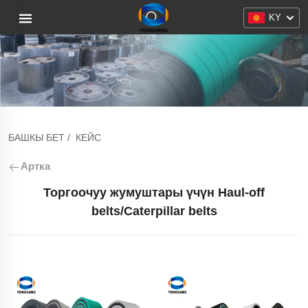
KY
БАШКЫ БЕТ
/
КЕЙС
Артка
Торгоочуу жумуштары үчүн Haul-off
belts/Caterpillar belts