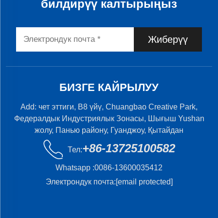
билдирүү калтырыңыз
Жиберүү
БИЗГЕ КАЙРЫЛУУ
Add: чет эттиги, B8 үйү, Chuangbao Creative Park,
Федералдык Индустриялык Зонасы, Шығыш Yushan
жолу, Панью району, Гуанджоу, Қытайдан
+86-13725100582
Тел:
Whatsapp :
0086-13600035412
Электрондук почта:
[email protected]