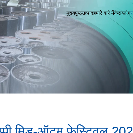
मुख्यपृष्ठ
उत्पाद
हमारे बारे में
केस
ब्लॉग
स
ैप्पी मिड-ऑटम फेस्टिवल 20