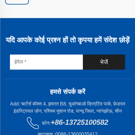
यदि आपके कोई प्रश्न हों तो कृपया हमें संदेश छोड़ें
भेजें
हमसे संपर्क करें
Add: चार्टर्स बॉक्स 4, इमारत B8, चुआंगबाओ क्रिएटिव पार्क, फ़ेडरल
इंडस्ट्रियल ज़ोन, पश्चिम युशान रोड, पान्यू जिला, ग्वांगझोऊ, चीन
+86-13725100582
फ़ोन:
व्हाटसएप :
0086-13600035412