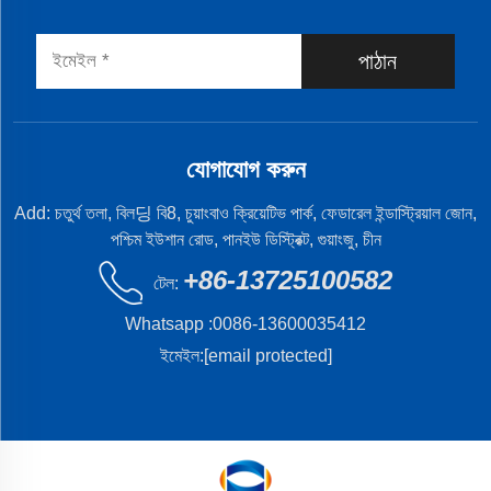
পাঠান
যোগাযোগ করুন
Add: চতুর্থ তলা, বিল딩 বি8, চুয়াংবাও ক্রিয়েটিভ পার্ক, ফেডারেল ইন্ডাস্ট্রিয়াল জোন,
পশ্চিম ইউশান রোড, পানইউ ডিস্ট্রিক্ট, গুয়াংজু, চীন
+86-13725100582
টেল:
Whatsapp :
0086-13600035412
ইমেইল:
[email protected]