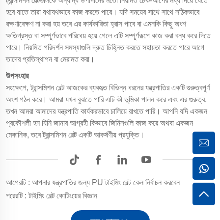
ট্রান্সমিশন বেল্টগুলিকে অন্যান্য উপাদানের মতো নিয়মিত চেক-আপের মধ্য দিয়ে যেতে
হবে যাতে তারা যথাযথভাবে কাজ করতে পারে। যদি সময়ের সাথে সাথে সঠিকভাবে
রক্ষণাবেক্ষণ না করা হয় তবে এর কার্যকারিতা হ্রাস পাবে বা এমনকি কিছু অংশ
ক্ষতিগ্রস্ত বা সম্পূর্ণভাবে পরিধেয় হয়ে গেলে এটি সম্পূর্ণরূপে কাজ করা বন্ধ করে দিতে
পারে। নিয়মিত পরিদর্শন সমস্যাগুলি দ্রুত চিহ্নিত করতে সহায়তা করতে পারে আগে
তাদের প্রতিস্থাপন বা মেরামত করা।
উপসংহার
সংক্ষেপে, ট্রান্সমিশন বেল্ট আজকের ব্যবহৃত বিভিন্ন ধরনের যন্ত্রপাতির একটি গুরুত্বপূর্ণ
অংশ গঠন করে। আমরা যখন বুঝতে পারি এটি কী ভূমিকা পালন করে এবং এর গুরুত্ব,
তখন আমরা আমাদের যন্ত্রপাতি কার্যকরভাবে চালিয়ে রাখতে পারি। আপনি যদি একজন
প্রকৌশলী হন যিনি জানার আগ্রহী কিভাবে জিনিসগুলি কাজ করে অথবা একজন
মেকানিক, তবে ট্রান্সমিশন বেল্ট একটি আকর্ষণীয় প্রযুক্তি।
আগেরটি :
আপনার যন্ত্রপাতির জন্য PU টাইমিং বেল্ট কেন নির্বাচন করবেন
পরেরটি :
টাইমিং বেল্ট কোটিংয়ের বিজ্ঞান