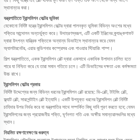
হয়। কিছু যন্ত্রে এই বেল্ট থাকার মূল কারণ হল শক্তি এক অংশ থেকে অন্য অংশে
স্থানান্তর করা।
যন্ত্রপাতিতে ট্রান্সমিশন বেল্টের ভূমিকা
যেকোনো নির্দিষ্ট যন্ত্রে ট্রান্সমিশন বেল্টের দ্বারা পালনকৃত ভূমিকা বিভিন্ন অংশের মধ্যে
শক্তির আন্দোলন অন্তর্ভুক্ত করে। উদাহরণস্বরূপ, এটি একটি ইঞ্জিনের ক্র্যাঙ্কশাফট
দ্বারা উৎপন্ন যান্ত্রিক শক্তিকে অন্যান্য ডিভাইসে স্থানান্তর করে যেমন
অ্যালটারনেটর, এয়ার কন্ডিশনার কম্প্রেসর এবং পাওয়ার স্টিয়ারিং পাম্প।
শিল্প যন্ত্রপাতিতে, একক ট্রান্সমিশন বেল্ট দ্বারা একসাথে একাধিক উপাদান চালিত হতে
পারে যা নিশ্চিত করে যে তারা সমান গতিতে চলে। এটি ডিভাইসের দক্ষতা এবং কর্মক্ষমতা
উচ্চ রাখে।
ট্রান্সমিশন বেল্টের প্রকার
নির্দিষ্ট উদ্দেশ্যের জন্য বিভিন্ন ধরনের ট্রান্সমিশন বেল্ট রয়েছে: ভি-বেল্ট, টাইমিং বেল্ট,
ফ্ল্যাট বেল্ট, সারপেন্টাইন বেল্ট ইত্যাদি। একটি উপযুক্ত ধরনের ট্রান্সমিশন বেল্ট নির্দিষ্ট
চাহিদার উপর নির্ভর করে যা যন্ত্রপাতির সাথে সম্পর্কিত কিছু দাবি পূরণ করতে হবে; যেমন
ট্রান্সমিশনের জন্য প্রয়োজনীয় শক্তি, ঘূর্ণনগত গতি এবং অক্ষীয় সমান্তরালগুলির মধ্যে
স্থান।
নিয়মিত রক্ষণাবেক্ষণের গুরুত্ব