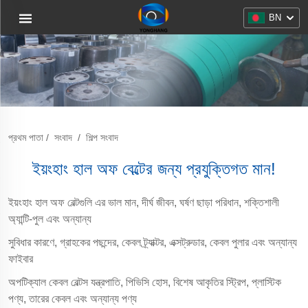
BN
প্রথম পাতা
/
সংবাদ
/
শিল্প সংবাদ
ইয়ংহাং হাল অফ বেল্টের জন্য প্রযুক্তিগত মান!
ইয়ংহাং হাল অফ বেল্টগুলি এর ভাল মান, দীর্ঘ জীবন, ঘর্ষণ ছাড়া পরিধান, শক্তিশালী
অ্যান্টি-পুল এবং অন্যান্য
সুবিধার কারণে, গ্রাহকের পছন্দের, কেবল ট্র্যাক্টর, এক্সট্রুডার, কেবল পুলার এবং অন্যান্য
ফাইবার
অপটিক্যাল কেবল বেল্টস যন্ত্রপাতি, পিভিসি হোস, বিশেষ আকৃতির স্ট্রিপ, প্লাস্টিক
পণ্য, তারের কেবল এবং অন্যান্য পণ্য