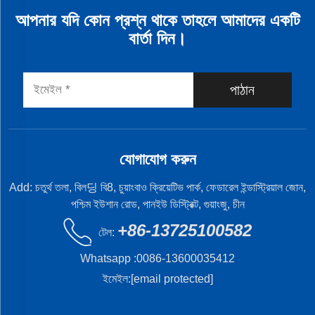
আপনার যদি কোন প্রশ্ন থাকে তাহলে আমাদের একটি
বার্তা দিন।
পাঠান
যোগাযোগ করুন
Add: চতুর্থ তলা, বিল딩 বি8, চুয়াংবাও ক্রিয়েটিভ পার্ক, ফেডারেল ইন্ডাস্ট্রিয়াল জোন,
পশ্চিম ইউশান রোড, পানইউ ডিস্ট্রিক্ট, গুয়াংজু, চীন
+86-13725100582
টেল:
Whatsapp :
0086-13600035412
ইমেইল:
[email protected]